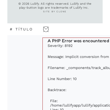
© 2026 Lullify. All rights reserved. Lullify and the
play-button logo are trademarks of Lullify Inc.
SITE BY CLONE
#
TÍTULO
A PHP Error was encountered
Severity: 8192
Message: Implicit conversion from f
Filename: _components/track_alb
Line Number: 10
Backtrace:
File:
/home/lullifyapp/lullify/applic
Line: 10