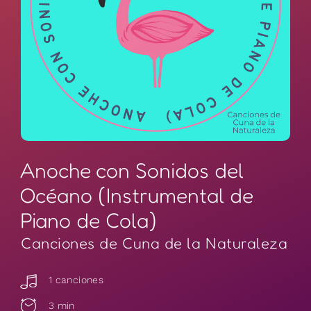
Anoche con Sonidos del
Océano (Instrumental de
Piano de Cola)
Canciones de Cuna de la Naturaleza
1 canciones
3 min