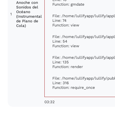
Anoche con
Function: gmdate
Sonidos del
Océano
1
File: /home/lullifyapp/lullify/ap
(Instrumental
Line: 74
de Piano de
Function: view
Cola)
File: /home/lullifyapp/lullify/ap
Line: 54
Function: view
File: /home/lullifyapp/lullify/ap
Line: 135
Function: render
File: /home/lullifyapp/lullify/pu
Line: 316
Function: require_once
03:32