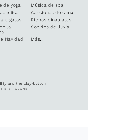
e de yoga
Música de spa
 acustica
Canciones de cuna
ara gatos
Ritmos binaurales
de la
Sonidos de lluvia
za
de Navidad
Más...
ullify and the play-button
SITE BY CLONE