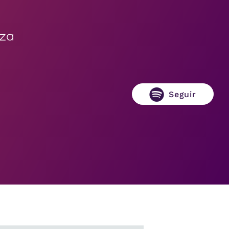
eza
Seguir