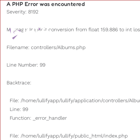
A PHP Error was encountered
Severity: 8192
Playlists
Message: Implicit conversion from float 159.886 to int lo
Otros us
Filename: controllers/Albums.php
Line Number: 99
Backtrace:
File: /home/lullifyapp/lullify/application/controllers/Al
Line: 99
Function: _error_handler
File: /home/lullifyapp/lullify/public_html/index.php