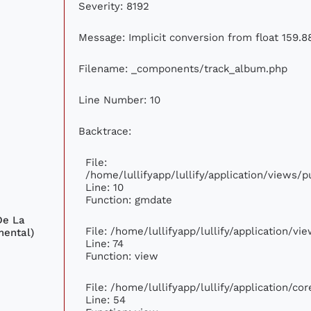
Severity: 8192
Message: Implicit conversion from float 159.88
Filename: _components/track_album.php
Line Number: 10
Backtrace:
File:
/home/lullifyapp/lullify/application/views
Line: 10
Function: gmdate
De La
File: /home/lullifyapp/lullify/application/v
mental)
Line: 74
Function: view
File: /home/lullifyapp/lullify/application/c
Line: 54