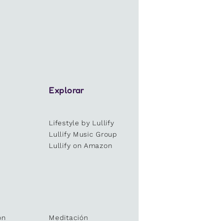
Explorar
Lifestyle by Lullify
e
Lullify Music Group
Lullify on Amazon
ón
Meditación