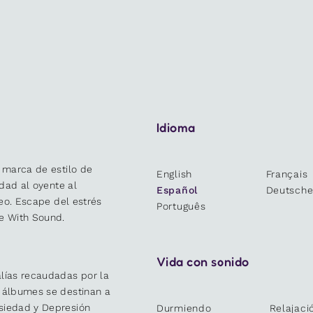
Idioma
 marca de estilo de
English
Français
idad al oyente al
Español
Deutsch
deo. Escape del estrés
Português
e With Sound.
Vida con sonido
lías recaudadas por la
y álbumes se destinan a
siedad y Depresión
Durmiendo
Relajaci