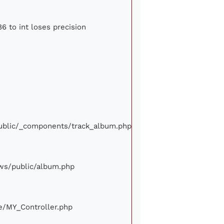
6 to int loses precision
/public/_components/track_album.php
iews/public/album.php
ore/MY_Controller.php