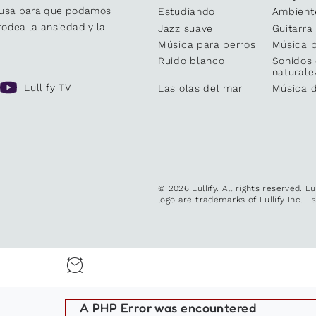
causa para que podamos
Estudiando
Ambient
odea la ansiedad y la
Jazz suave
Guitarra
Música para perros
Música p
Ruido blanco
Sonidos 
naturale
Lullify TV
Las olas del mar
Música 
© 2026 Lullify. All rights reserved. L
logo are trademarks of Lullify Inc.
A PHP Error was encountered