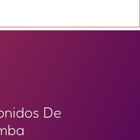
onidos De
imba