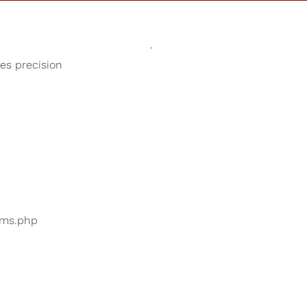
Sonidos
Tienda
Nuestra Cau
ses precision
Sonidos calmantes
uarios están buscando
...
bums.php