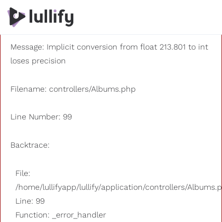
A PHP Error was encountered
Severity: 8192
Message: Implicit conversion from float 213.801 to int
loses precision
Filename: controllers/Albums.php
Line Number: 99
Backtrace:
File:
/home/lullifyapp/lullify/application/controllers/Albums.
Line: 99
Function: _error_handler