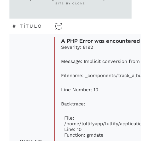
SITE BY CLONE
#
TÍTULO
A PHP Error was encountered
Severity: 8192
Message: Implicit conversion from f
Filename: _components/track_alb
Line Number: 10
Backtrace:
File:
/home/lullifyapp/lullify/applic
Line: 10
Function: gmdate