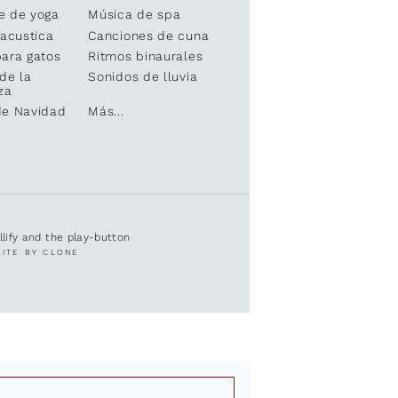
e de yoga
Música de spa
 acustica
Canciones de cuna
ara gatos
Ritmos binaurales
de la
Sonidos de lluvia
za
de Navidad
Más...
ullify and the play-button
SITE BY CLONE