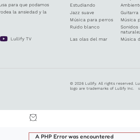
causa para que podamos
Estudiando
Ambient
odea la ansiedad y la
Jazz suave
Guitarra
Música para perros
Música p
Ruido blanco
Sonidos 
naturale
Lullify TV
Las olas del mar
Música 
© 2026 Lullify. All rights reserved. L
logo are trademarks of Lullify Inc.
A PHP Error was encountered