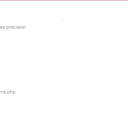
Sonidos
Tienda
Nuestra Cau
ses precision
Ruido blanco
uarios están buscando
...
bums.php