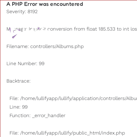
A PHP Error was encountered
Severity: 8192
Playlists
Message: Implicit conversion from float 185.533 to int lo
Otros us
Filename: controllers/Albums.php
Line Number: 99
Backtrace:
File: /home/lullifyapp/lullify/application/controllers/Al
Line: 99
Function: _error_handler
File: /home/lullifyapp/lullify/public_html/index.php