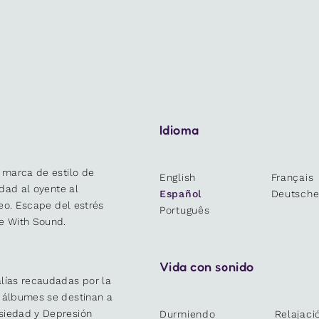
Idioma
 marca de estilo de
English
Français
idad al oyente al
Español
Deutsch
deo. Escape del estrés
Português
e With Sound.
Vida con sonido
lías recaudadas por la
y álbumes se destinan a
siedad y Depresión
Durmiendo
Relajaci