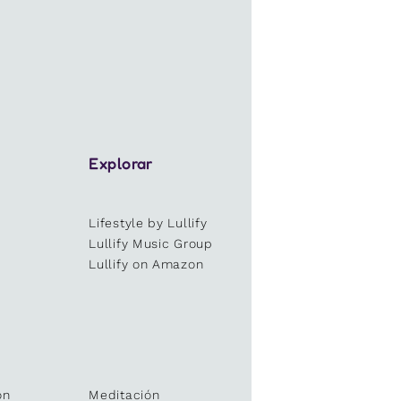
Explorar
Lifestyle by Lullify
e
Lullify Music Group
Lullify on Amazon
ón
Meditación