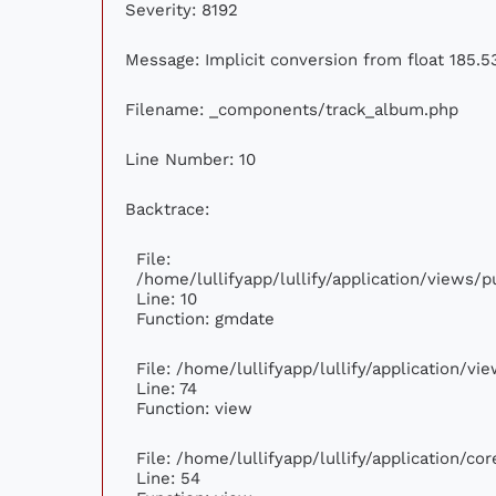
Severity: 8192
Message: Implicit conversion from float 185.53
Filename: _components/track_album.php
Line Number: 10
Backtrace:
File:
/home/lullifyapp/lullify/application/views
Line: 10
Function: gmdate
File: /home/lullifyapp/lullify/application/v
Line: 74
Function: view
File: /home/lullifyapp/lullify/application/c
Line: 54