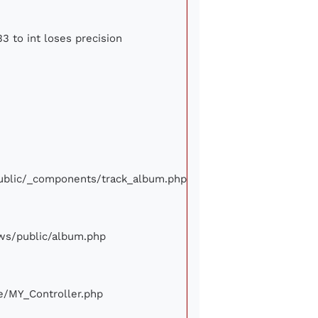
3 to int loses precision
/public/_components/track_album.php
iews/public/album.php
ore/MY_Controller.php