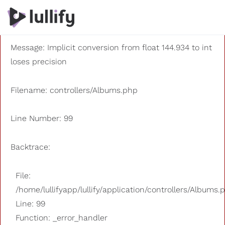
A PHP Error was encountered
Severity: 8192
Message: Implicit conversion from float 144.934 to int
loses precision
Filename: controllers/Albums.php
Line Number: 99
Backtrace:
File:
/home/lullifyapp/lullify/application/controllers/Albums.
Line: 99
Function: _error_handler