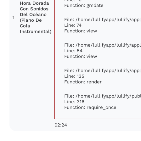
Hora Dorada
Function: gmdate
Con Sonidos
Del Océano
1
File: /home/lullifyapp/lullify/ap
(Piano De
Line: 74
Cola
Function: view
Instrumental)
File: /home/lullifyapp/lullify/ap
Line: 54
Function: view
File: /home/lullifyapp/lullify/ap
Line: 135
Function: render
File: /home/lullifyapp/lullify/pu
Line: 316
Function: require_once
02:24