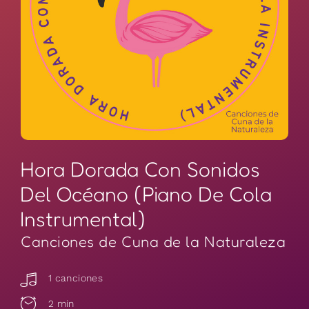
Hora Dorada Con Sonidos
Del Océano (Piano De Cola
Instrumental)
Canciones de Cuna de la Naturaleza
1 canciones
2 min