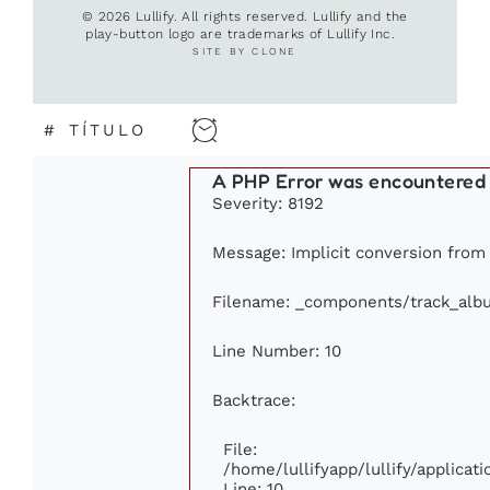
© 2026 Lullify. All rights reserved. Lullify and the
play-button logo are trademarks of Lullify Inc.
SITE BY CLONE
#
TÍTULO
A PHP Error was encountered
Severity: 8192
Message: Implicit conversion from f
Filename: _components/track_alb
Line Number: 10
Backtrace:
File:
/home/lullifyapp/lullify/applic
Line: 10