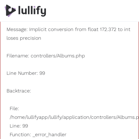
A PHP Error was encountered
Severity: 8192
Message: Implicit conversion from float 172.372 to int
loses precision
Filename: controllers/Albums.php
Line Number: 99
Backtrace:
File:
/home/lullifyapp/lullify/application/controllers/Albums.
Line: 99
Function: _error_handler