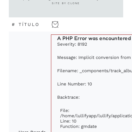
SITE BY CLONE
#
TÍTULO
A PHP Error was encountered
Severity: 8192
Message: Implicit conversion from f
Filename: _components/track_alb
Line Number: 10
Backtrace:
File:
/home/lullifyapp/lullify/applic
Line: 10
Function: gmdate