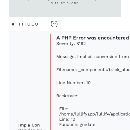
SITE BY CLONE
#
TÍTULO
A PHP Error was encountered
Severity: 8192
Message: Implicit conversion from f
Filename: _components/track_alb
Line Number: 10
Backtrace:
File:
/home/lullifyapp/lullify/applic
Line: 10
Function: gmdate
Impia Con