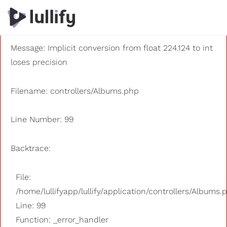
A PHP Error was encountered
Severity: 8192
Message: Implicit conversion from float 224.124 to int
loses precision
Filename: controllers/Albums.php
Line Number: 99
Backtrace:
File:
/home/lullifyapp/lullify/application/controllers/Albums.
Line: 99
Function: _error_handler