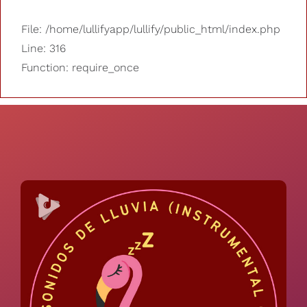
File: /home/lullifyapp/lullify/public_html/index.php
Line: 316
Function: require_once