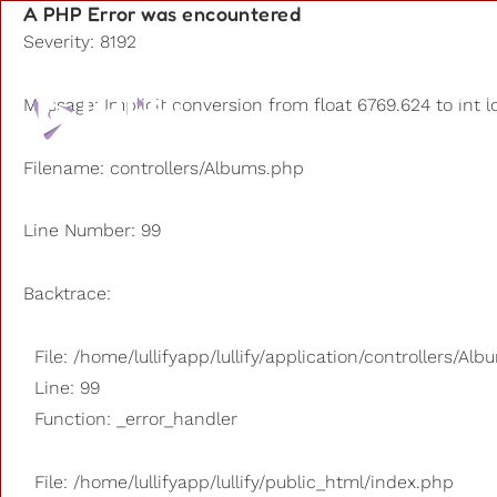
A PHP Error was encountered
Severity: 8192
Playlists
Message: Implicit conversion from float 6769.624 to int l
Otros us
Filename: controllers/Albums.php
Line Number: 99
Backtrace:
File: /home/lullifyapp/lullify/application/controllers/Al
Line: 99
Function: _error_handler
File: /home/lullifyapp/lullify/public_html/index.php