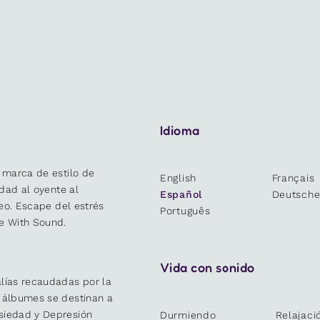
Idioma
 marca de estilo de
English
Français
idad al oyente al
Español
Deutsch
deo. Escape del estrés
Português
e With Sound.
Vida con sonido
lías recaudadas por la
y álbumes se destinan a
siedad y Depresión
Durmiendo
Relajaci