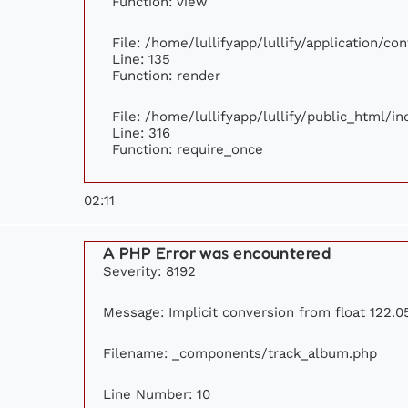
Function: view
File: /home/lullifyapp/lullify/application/c
Line: 135
Function: render
File: /home/lullifyapp/lullify/public_html/i
Line: 316
Function: require_once
02:11
A PHP Error was encountered
Severity: 8192
Message: Implicit conversion from float 122.05
Filename: _components/track_album.php
Line Number: 10