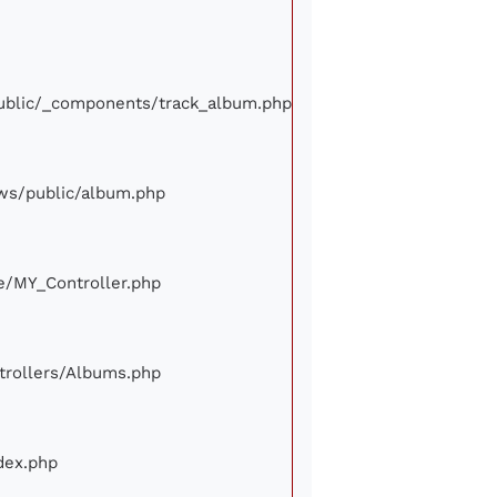
/public/_components/track_album.php
iews/public/album.php
ore/MY_Controller.php
ontrollers/Albums.php
ndex.php