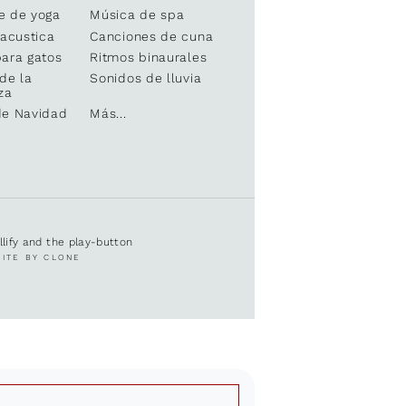
e de yoga
Música de spa
 acustica
Canciones de cuna
ara gatos
Ritmos binaurales
de la
Sonidos de lluvia
za
de Navidad
Más...
ullify and the play-button
SITE BY CLONE