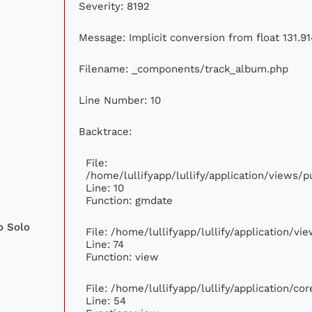
Severity: 8192
Message: Implicit conversion from float 131.91
Filename: _components/track_album.php
Line Number: 10
Backtrace:
File:
/home/lullifyapp/lullify/application/views
Line: 10
Function: gmdate
no Solo
File: /home/lullifyapp/lullify/application/v
Line: 74
Function: view
File: /home/lullifyapp/lullify/application/c
Line: 54