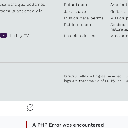
causa para que podamos
Estudiando
Ambient
odea la ansiedad y la
Jazz suave
Guitarra
Música para perros
Música p
Ruido blanco
Sonidos 
naturale
Lullify TV
Las olas del mar
Música 
© 2026 Lullify. All rights reserved. L
logo are trademarks of Lullify Inc.
A PHP Error was encountered