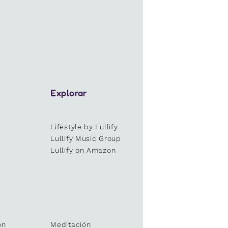
Explorar
Lifestyle by Lullify
e
Lullify Music Group
Lullify on Amazon
ón
Meditación