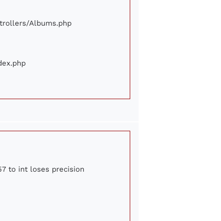
ontrollers/Albums.php
ndex.php
7 to int loses precision