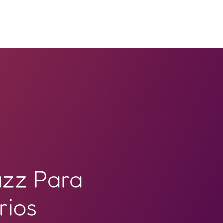
azz Para
rios