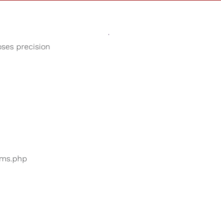
Sonidos
Tienda
Nuestra Cau
oses precision
Lluvia relajante
uarios están buscando
...
bums.php