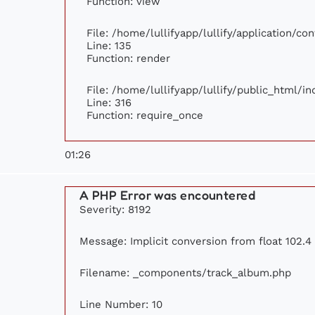
Function: view
File: /home/lullifyapp/lullify/application/c
Line: 135
Function: render
File: /home/lullifyapp/lullify/public_html/i
Line: 316
Function: require_once
01:26
A PHP Error was encountered
Severity: 8192
Message: Implicit conversion from float 102.4 
Filename: _components/track_album.php
Line Number: 10