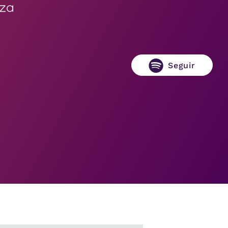
eza
Seguir