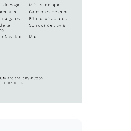
e de yoga
Música de spa
 acustica
Canciones de cuna
ara gatos
Ritmos binaurales
de la
Sonidos de lluvia
za
de Navidad
Más...
ullify and the play-button
SITE BY CLONE