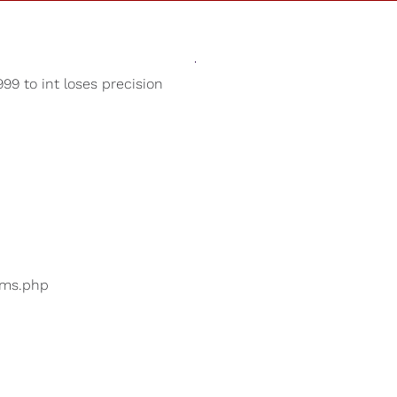
Sonidos
Tienda
Nuestra Cau
99 to int loses precision
Ayuda para dormir
uarios están buscando
...
bums.php