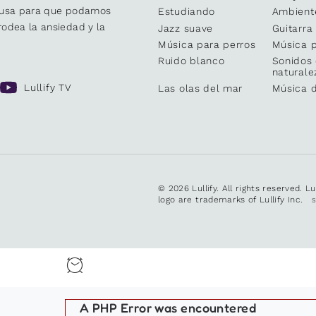
causa para que podamos
Estudiando
Ambient
odea la ansiedad y la
Jazz suave
Guitarra
Música para perros
Música p
Ruido blanco
Sonidos 
naturale
Lullify TV
Las olas del mar
Música 
© 2026 Lullify. All rights reserved. L
logo are trademarks of Lullify Inc.
A PHP Error was encountered