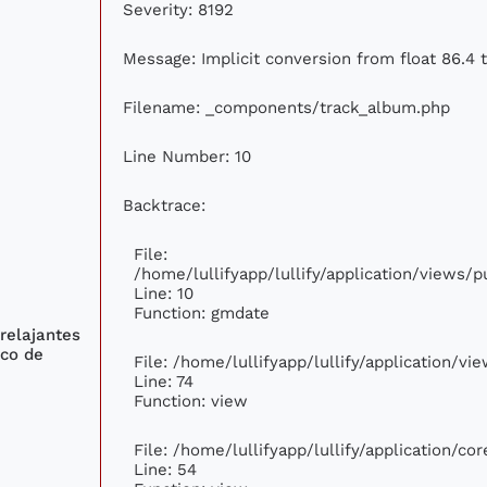
Severity: 8192
Message: Implicit conversion from float 86.4 t
Filename: _components/track_album.php
Line Number: 10
Backtrace:
File:
/home/lullifyapp/lullify/application/views
Line: 10
Function: gmdate
relajantes
ico de
File: /home/lullifyapp/lullify/application/v
Line: 74
Function: view
File: /home/lullifyapp/lullify/application/c
Line: 54