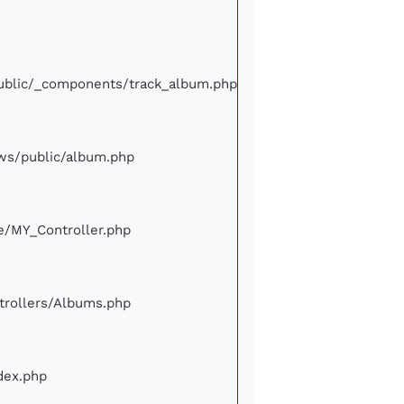
/public/_components/track_album.php
iews/public/album.php
ore/MY_Controller.php
ontrollers/Albums.php
ndex.php