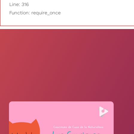
Line: 316
Function: require_once