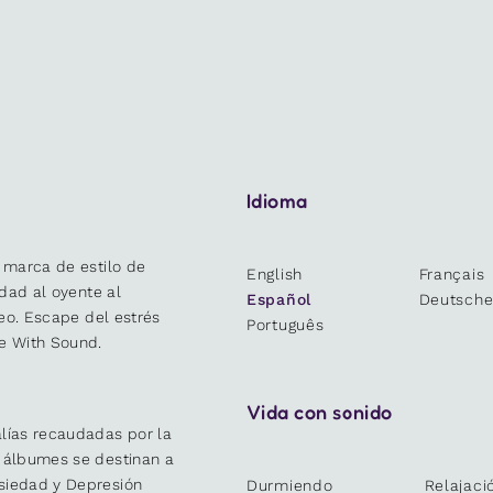
Idioma
 marca de estilo de
English
Français
idad al oyente al
Español
Deutsch
deo. Escape del estrés
Português
e With Sound.
Vida con sonido
lías recaudadas por la
y álbumes se destinan a
siedad y Depresión
Durmiendo
Relajaci