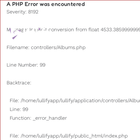
A PHP Error was encountered
Severity: 8192
Playlists
Message: Implicit conversion from float 4533.3859999999
Otros us
Filename: controllers/Albums.php
Line Number: 99
Backtrace:
File: /home/lullifyapp/lullify/application/controllers/Al
Line: 99
Function: _error_handler
File: /home/lullifyapp/lullify/public_html/index.php