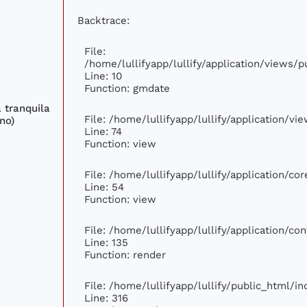
Backtrace:
File:
/home/lullifyapp/lullify/application/views
Line: 10
Function: gmdate
 tranquila
File: /home/lullifyapp/lullify/application/v
no)
Line: 74
Function: view
File: /home/lullifyapp/lullify/application/c
Line: 54
Function: view
File: /home/lullifyapp/lullify/application/c
Line: 135
Function: render
File: /home/lullifyapp/lullify/public_html/i
Line: 316