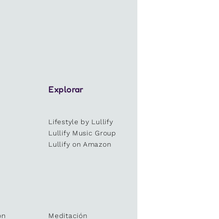
Explorar
Lifestyle by Lullify
e
Lullify Music Group
Lullify on Amazon
ón
Meditación