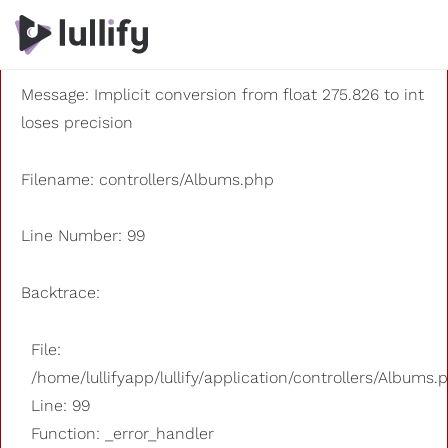
A PHP Error was encountered
Severity: 8192
Message: Implicit conversion from float 275.826 to int
loses precision
Filename: controllers/Albums.php
Line Number: 99
Backtrace:
File:
/home/lullifyapp/lullify/application/controllers/Albums.
Line: 99
Function: _error_handler