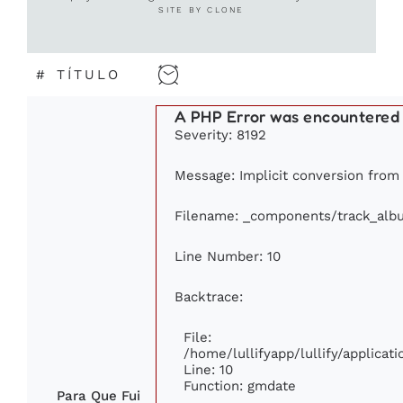
SITE BY CLONE
#
TÍTULO
A PHP Error was encountered
Severity: 8192
Message: Implicit conversion from 
Filename: _components/track_alb
Line Number: 10
Backtrace:
File:
/home/lullifyapp/lullify/applic
Line: 10
Function: gmdate
Para Que Fui