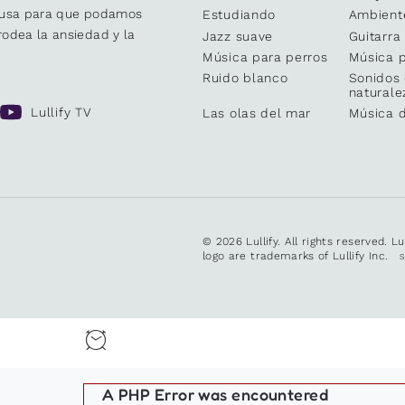
causa para que podamos
Estudiando
Ambient
odea la ansiedad y la
Jazz suave
Guitarra
Música para perros
Música p
Ruido blanco
Sonidos 
naturale
Lullify TV
Las olas del mar
Música 
© 2026 Lullify. All rights reserved. L
logo are trademarks of Lullify Inc.
A PHP Error was encountered