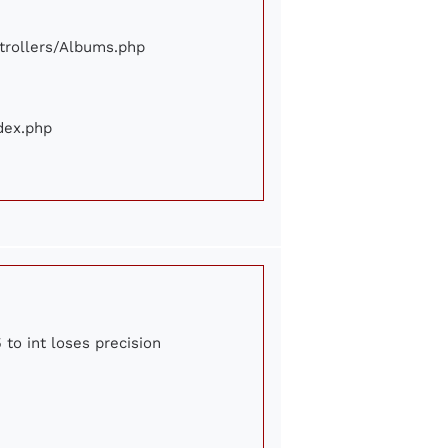
ontrollers/Albums.php
ndex.php
 to int loses precision