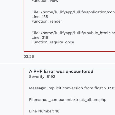
Function: view
File: /home/lullifyapp/lullify/application/c
Line: 135
Function: render
File: /home/lullifyapp/lullify/public_html/i
Line: 316
Function: require_once
03:26
A PHP Error was encountered
Severity: 8192
Message: Implicit conversion from float 202.15
Filename: _components/track_album.php
Line Number: 10