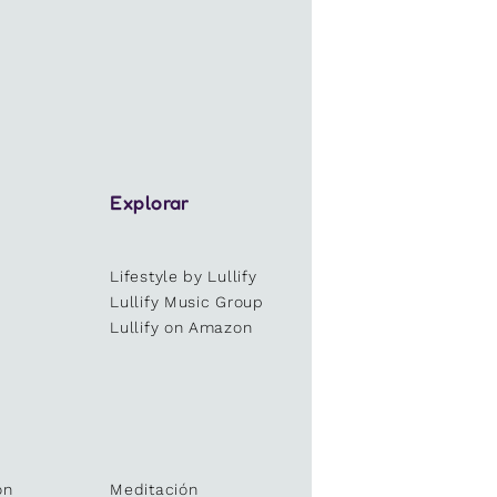
Explorar
Lifestyle by Lullify
e
Lullify Music Group
Lullify on Amazon
ón
Meditación