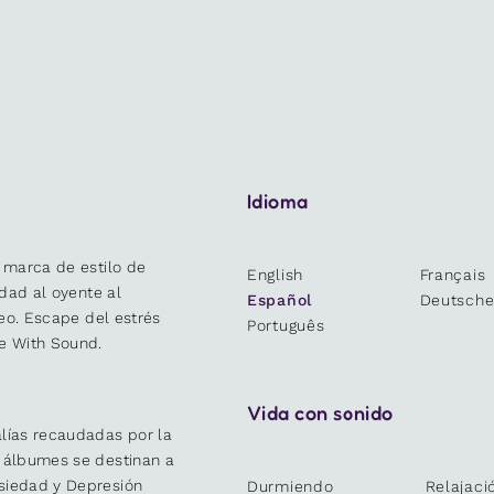
Idioma
 marca de estilo de
English
Français
idad al oyente al
Español
Deutsch
deo. Escape del estrés
Português
e With Sound.
Vida con sonido
lías recaudadas por la
y álbumes se destinan a
siedad y Depresión
Durmiendo
Relajaci