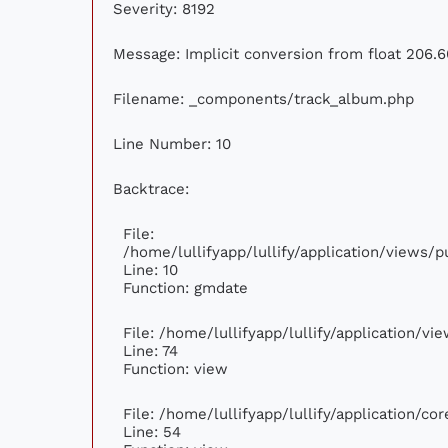
Severity: 8192
Message: Implicit conversion from float 206.6
Filename: _components/track_album.php
Line Number: 10
Backtrace:
File:
/home/lullifyapp/lullify/application/views
Line: 10
Function: gmdate
File: /home/lullifyapp/lullify/application/v
Line: 74
Function: view
File: /home/lullifyapp/lullify/application/c
Line: 54