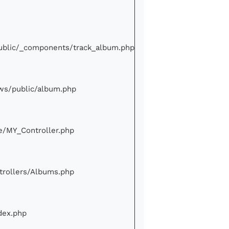
/public/_components/track_album.php
iews/public/album.php
ore/MY_Controller.php
ontrollers/Albums.php
ndex.php