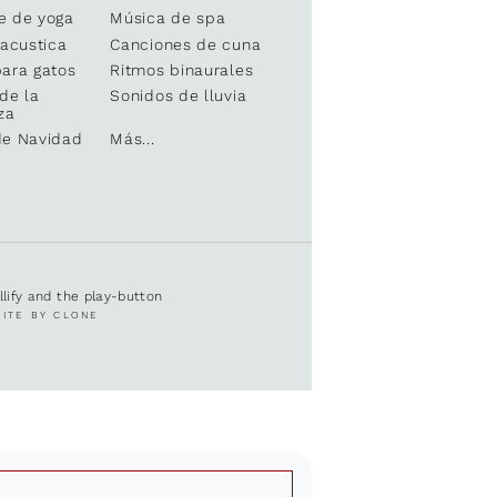
e de yoga
Música de spa
 acustica
Canciones de cuna
ara gatos
Ritmos binaurales
de la
Sonidos de lluvia
za
de Navidad
Más...
ullify and the play-button
SITE BY CLONE