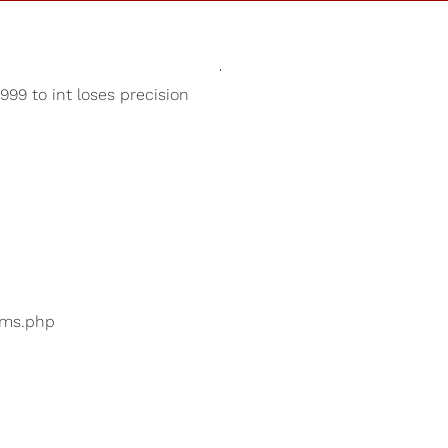
Sonidos
Tienda
Nuestra Cau
99 to int loses precision
Sonidos de la naturaleza
uarios están buscando
...
bums.php