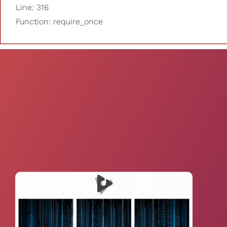
Line: 316
Function: require_once