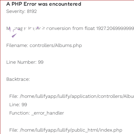
A PHP Error was encountered
Severity: 8192
Playlists
Message: Implicit conversion from float 1927.20699999999
Otros us
Filename: controllers/Albums.php
Line Number: 99
Backtrace:
File: /home/lullifyapp/lullify/application/controllers/Al
Line: 99
Function: _error_handler
File: /home/lullifyapp/lullify/public_html/index.php