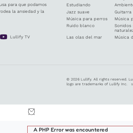
causa para que podamos
Estudiando
Ambient
odea la ansiedad y la
Jazz suave
Guitarra
Música para perros
Música p
Ruido blanco
Sonidos 
naturale
Lullify TV
Las olas del mar
Música 
© 2026 Lullify. All rights reserved. L
logo are trademarks of Lullify Inc.
A PHP Error was encountered