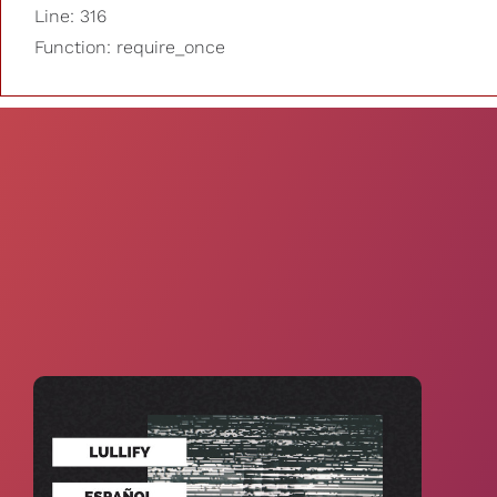
Line: 316
Function: require_once