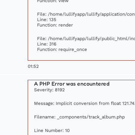
Function: view
File: /home/lullifyapp/lullify/application/c
Line: 135
Function: render
File: /home/lullifyapp/lullify/public_html/i
Line: 316
Function: require_once
01:52
A PHP Error was encountered
Severity: 8192
Message: Implicit conversion from float 121.74
Filename: _components/track_album.php
Line Number: 10