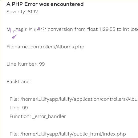
A PHP Error was encountered
Severity: 8192
Playlists
Message: Implicit conversion from float 1129.55 to int los
Otros us
Filename: controllers/Albums.php
Line Number: 99
Backtrace:
File: /home/lullifyapp/lullify/application/controllers/Al
Line: 99
Function: _error_handler
File: /home/lullifyapp/lullify/public_html/index.php