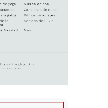
e de yoga
Música de spa
 acustica
Canciones de cuna
ara gatos
Ritmos binaurales
de la
Sonidos de lluvia
za
de Navidad
Más...
ullify and the play-button
SITE BY CLONE