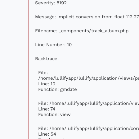
Severity: 8192
Message: Implicit conversion from float 112.27
Filename: _components/track_album.php
Line Number: 10
Backtrace:
File:
/home/lullifyapp/lullify/application/views
Line: 10
Function: gmdate
File: /home/lullifyapp/lullify/application/v
Line: 74
Function: view
File: /home/lullifyapp/lullify/application/c
Line: 54