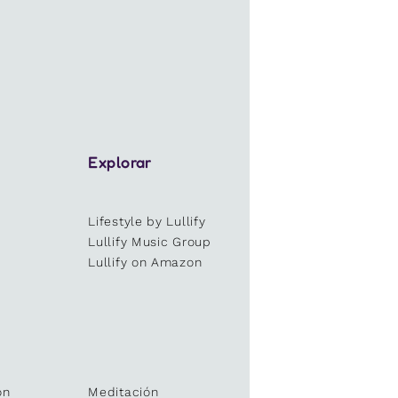
Explorar
Lifestyle by Lullify
e
Lullify Music Group
Lullify on Amazon
ón
Meditación