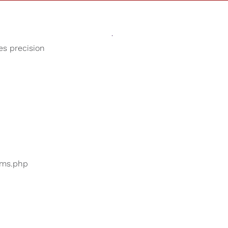
Sonidos
Tienda
Nuestra Cau
es precision
Tormenta
uarios están buscando
...
bums.php