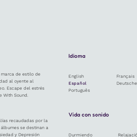
Idioma
 marca de estilo de
English
Français
idad al oyente al
Español
Deutsch
deo. Escape del estrés
Português
e With Sound.
Vida con sonido
lías recaudadas por la
y álbumes se destinan a
siedad y Depresión
Durmiendo
Relajaci