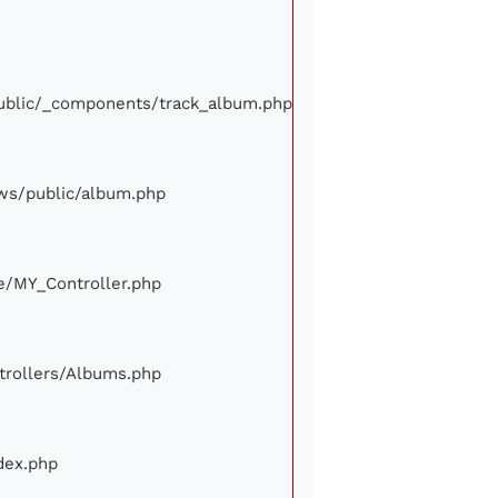
/public/_components/track_album.php
iews/public/album.php
ore/MY_Controller.php
ontrollers/Albums.php
ndex.php