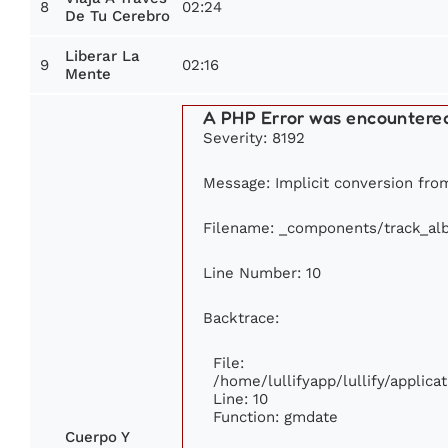
8
02:24
De Tu Cerebro
Liberar La
9
02:16
Mente
A PHP Error was encountere
Severity: 8192
Message: Implicit conversion from
Filename: _components/track_al
Line Number: 10
Backtrace:
File:
/home/lullifyapp/lullify/appli
Line: 10
Function: gmdate
Cuerpo Y