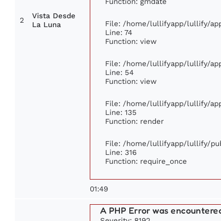
Function: gmdate
Vista Desde
2
File: /home/lullifyapp/lullify/a
La Luna
Line: 74
Function: view
File: /home/lullifyapp/lullify/a
Line: 54
Function: view
File: /home/lullifyapp/lullify/a
Line: 135
Function: render
File: /home/lullifyapp/lullify/p
Line: 316
Function: require_once
01:49
A PHP Error was encountere
Severity: 8192