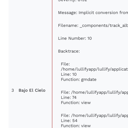
Message: Implicit conversion from
Filename: _components/track_al
Line Number: 10
Backtrace:
File:
/home/lullifyapp/lullify/appli
Line: 10
Function: gmdate
3
Bajo El Cielo
File: /home/lullifyapp/lullify/a
Line: 74
Function: view
File: /home/lullifyapp/lullify/a
Line: 54
Function: view