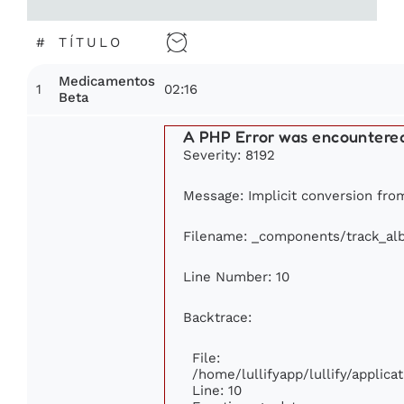
#
TÍTULO
Medicamentos
1
02:16
Beta
A PHP Error was encountere
Severity: 8192
Message: Implicit conversion from 
Filename: _components/track_al
Line Number: 10
Backtrace:
File:
/home/lullifyapp/lullify/appli
Line: 10