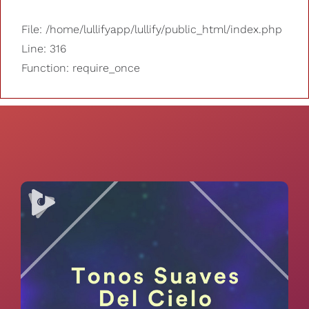
File: /home/lullifyapp/lullify/public_html/index.php
Line: 316
Function: require_once