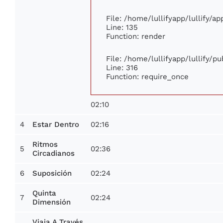
File: /home/lullifyapp/lullify/a
Line: 135
Function: render
File: /home/lullifyapp/lullify/p
Line: 316
Function: require_once
02:10
4
02:16
Estar Dentro
Ritmos
5
02:36
Circadianos
6
02:24
Suposición
Quinta
7
02:24
Dimensión
Viaja A Través