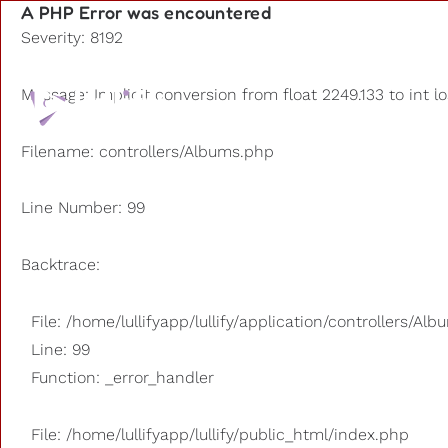
A PHP Error was encountered
Severity: 8192
Playlists
Message: Implicit conversion from float 2249.133 to int l
Otros us
Filename: controllers/Albums.php
Line Number: 99
Backtrace:
File: /home/lullifyapp/lullify/application/controllers/Al
Line: 99
Function: _error_handler
File: /home/lullifyapp/lullify/public_html/index.php