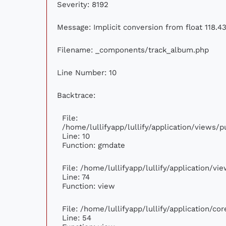
Severity: 8192
Message: Implicit conversion from float 118.43
Filename: _components/track_album.php
Line Number: 10
Backtrace:
File:
/home/lullifyapp/lullify/application/views
Line: 10
Function: gmdate
File: /home/lullifyapp/lullify/application/v
Line: 74
Function: view
File: /home/lullifyapp/lullify/application/c
Line: 54