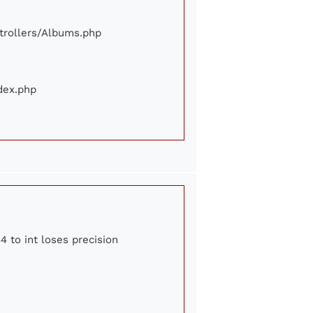
ontrollers/Albums.php
ndex.php
4 to int loses precision