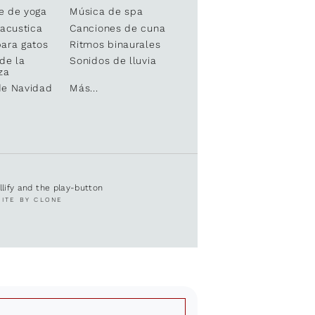
e de yoga
Música de spa
 acustica
Canciones de cuna
ara gatos
Ritmos binaurales
de la
Sonidos de lluvia
za
de Navidad
Más...
ullify and the play-button
SITE BY CLONE