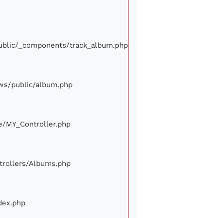
/public/_components/track_album.php
iews/public/album.php
ore/MY_Controller.php
ontrollers/Albums.php
ndex.php