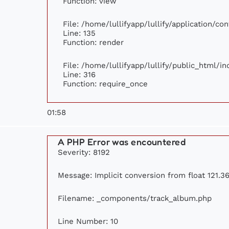
Function: view
File: /home/lullifyapp/lullify/application/c
Line: 135
Function: render
File: /home/lullifyapp/lullify/public_html/i
Line: 316
Function: require_once
01:58
A PHP Error was encountered
Severity: 8192
Message: Implicit conversion from float 121.36
Filename: _components/track_album.php
Line Number: 10