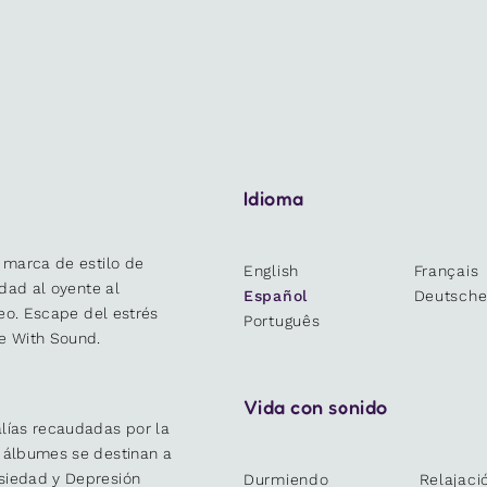
Idioma
 marca de estilo de
English
Français
idad al oyente al
Español
Deutsch
deo. Escape del estrés
Português
e With Sound.
Vida con sonido
lías recaudadas por la
y álbumes se destinan a
siedad y Depresión
Durmiendo
Relajaci