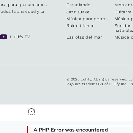
causa para que podamos
Estudiando
Ambient
odea la ansiedad y la
Jazz suave
Guitarra
Música para perros
Música p
Ruido blanco
Sonidos 
naturale
Lullify TV
Las olas del mar
Música 
© 2026 Lullify. All rights reserved. L
logo are trademarks of Lullify Inc.
A PHP Error was encountered