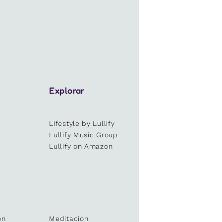
Explorar
Lifestyle by Lullify
e
Lullify Music Group
Lullify on Amazon
ón
Meditación