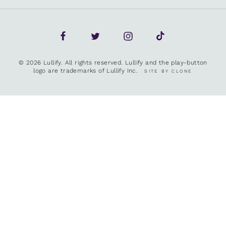
© 2026 Lullify. All rights reserved. Lullify and the play-button
logo are trademarks of Lullify Inc.
SITE BY CLONE