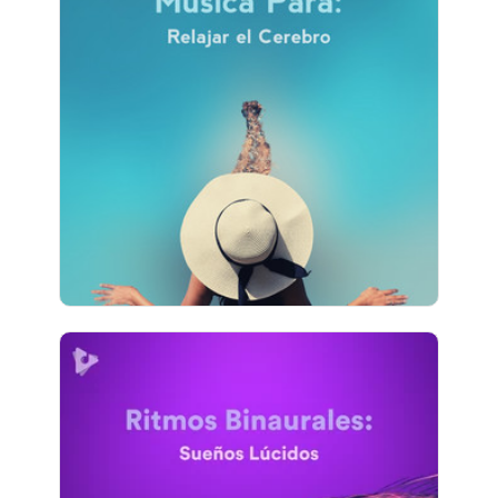
Música Para: Relajar el
Cerebro
Información
Jugar
5,709 seguidores
Ritmos Binaurales: Sueños
Lúcidos