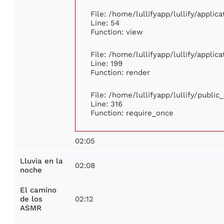
File: /home/lullifyapp/lullify/appli
Line: 54
Function: view
File: /home/lullifyapp/lullify/appli
Line: 199
Function: render
File: /home/lullifyapp/lullify/publi
Line: 316
Function: require_once
02:05
Lluvia en la
02:08
noche
El camino
02:12
de los
ASMR