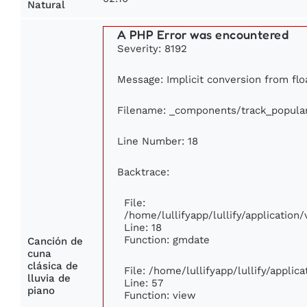
Natural
A PHP Error was encountered
Severity: 8192
Message: Implicit conversion from floa
Filename: _components/track_popula
Line Number: 18
Backtrace:
File:
/home/lullifyapp/lullify/applicatio
Line: 18
Function: gmdate
Canción de
cuna
clásica de
File: /home/lullifyapp/lullify/appli
lluvia de
Line: 57
piano
Function: view