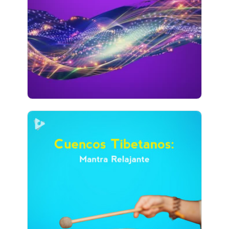
Información
Jugar
2,890 seguidores
Cuencos Tibetanos: Mantra
Relajante
Información
Jugar