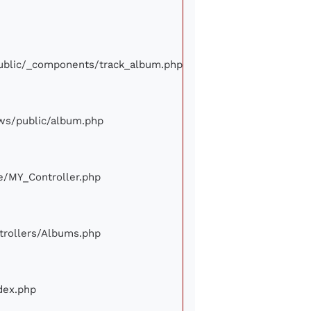
/public/_components/track_album.php
iews/public/album.php
ore/MY_Controller.php
ontrollers/Albums.php
ndex.php