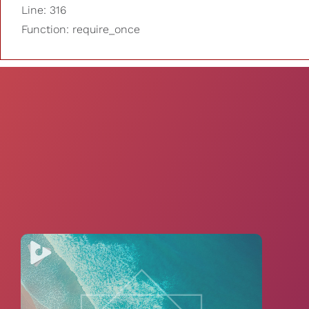
Line: 316
Function: require_once