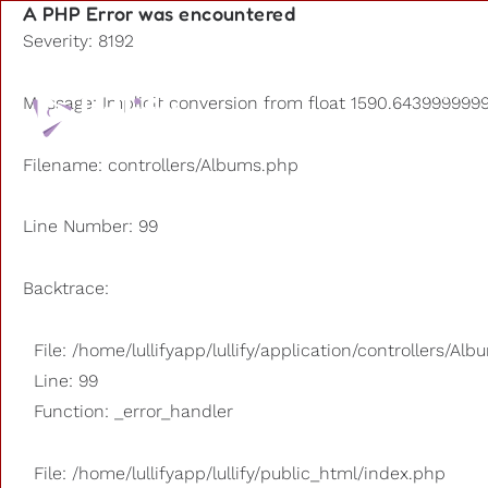
A PHP Error was encountered
Severity: 8192
Playlists
Message: Implicit conversion from float 1590.6439999999
Otros us
Filename: controllers/Albums.php
Line Number: 99
Backtrace:
File: /home/lullifyapp/lullify/application/controllers/Al
Line: 99
Function: _error_handler
File: /home/lullifyapp/lullify/public_html/index.php