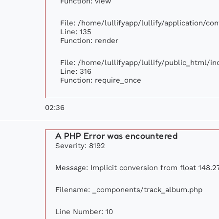
Function: view
File: /home/lullifyapp/lullify/application/c
Line: 135
Function: render
File: /home/lullifyapp/lullify/public_html/i
Line: 316
Function: require_once
02:36
A PHP Error was encountered
Severity: 8192
Message: Implicit conversion from float 148.27
Filename: _components/track_album.php
Line Number: 10