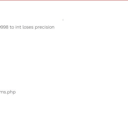
Sonidos
Tienda
Nuestra Cau
998 to int loses precision
Alivio de la ansiedad
uarios están buscando
...
bums.php