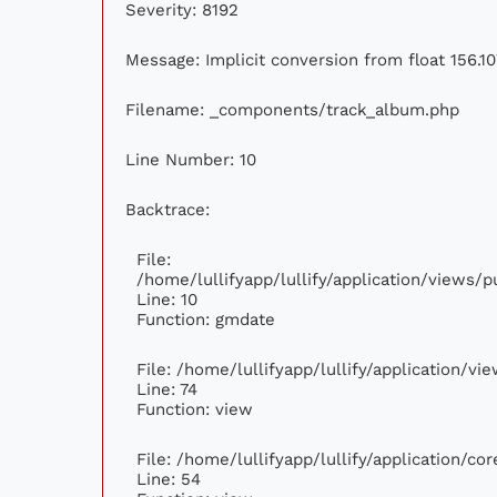
Severity: 8192
Message: Implicit conversion from float 156.10
Filename: _components/track_album.php
Line Number: 10
Backtrace:
File:
/home/lullifyapp/lullify/application/views
Line: 10
Function: gmdate
File: /home/lullifyapp/lullify/application/v
Line: 74
Function: view
File: /home/lullifyapp/lullify/application/c
Line: 54