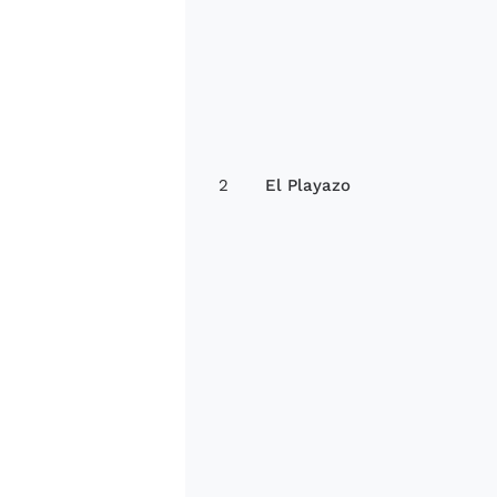
2
El Playazo