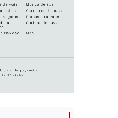
e de yoga
Música de spa
 acustica
Canciones de cuna
ara gatos
Ritmos binaurales
de la
Sonidos de lluvia
za
de Navidad
Más...
ullify and the play-button
SITE BY CLONE