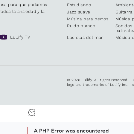
causa para que podamos
Estudiando
Ambient
odea la ansiedad y la
Jazz suave
Guitarra
Música para perros
Música p
Ruido blanco
Sonidos 
naturale
Lullify TV
Las olas del mar
Música 
© 2026 Lullify. All rights reserved. L
logo are trademarks of Lullify Inc.
A PHP Error was encountered