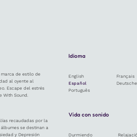
Idioma
 marca de estilo de
English
Français
idad al oyente al
Español
Deutsch
deo. Escape del estrés
Português
e With Sound.
Vida con sonido
lías recaudadas por la
y álbumes se destinan a
siedad y Depresión
Durmiendo
Relajaci