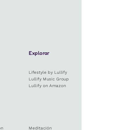
Explorar
Lifestyle by Lullify
e
Lullify Music Group
Lullify on Amazon
ón
Meditación