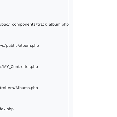
/public/_components/track_album.php
iews/public/album.php
ore/MY_Controller.php
ontrollers/Albums.php
ndex.php