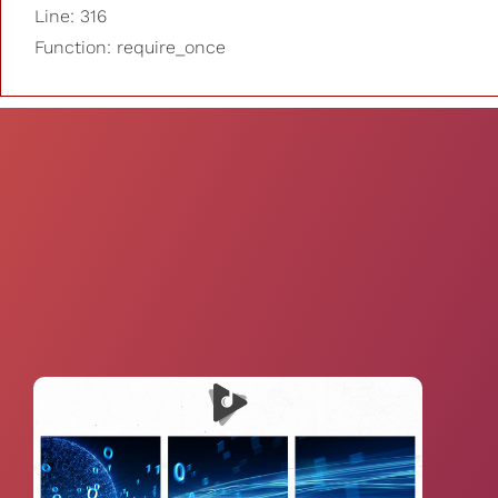
Line: 316
Function: require_once