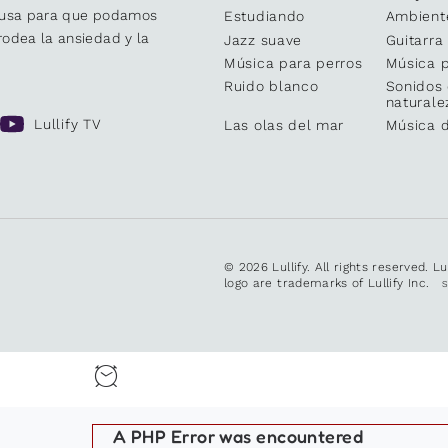
causa para que podamos
Estudiando
Ambient
odea la ansiedad y la
Jazz suave
Guitarra
Música para perros
Música p
Ruido blanco
Sonidos 
naturale
Lullify TV
Las olas del mar
Música 
© 2026 Lullify. All rights reserved. L
logo are trademarks of Lullify Inc.
A PHP Error was encountered