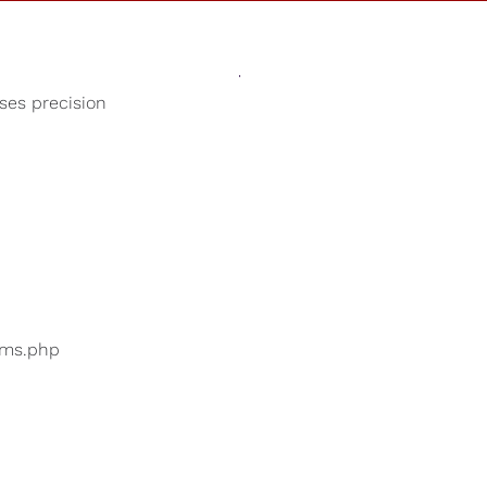
Sonidos
Tienda
Nuestra Cau
oses precision
Música para dormir profundamente
uarios están buscando
...
bums.php