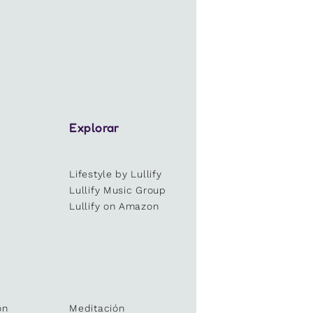
Explorar
Lifestyle by Lullify
e
Lullify Music Group
Lullify on Amazon
ón
Meditación