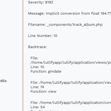
Severity: 8192
Message: Implicit conversion from float 194.71
Filename: _components/track_album.php
Line Number: 10
Backtrace:
File:
/home/lullifyapp/lullify/application/views
Line: 10
Function: gmdate
tilo
File: /home/lullifyapp/lullify/application/v
Line: 74
Function: view
File: /home/lullifyapp/lullify/application/c
Line: 54