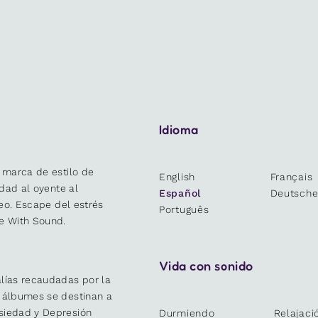
Idioma
 marca de estilo de
English
Français
idad al oyente al
Español
Deutsch
deo. Escape del estrés
Português
e With Sound.
Vida con sonido
lías recaudadas por la
y álbumes se destinan a
siedad y Depresión
Durmiendo
Relajaci