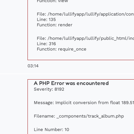
Function: view
File: /home/lullifyapp/lullify/application/c
Line: 135
Function: render
File: /home/lullifyapp/lullify/public_html/i
Line: 316
Function: require_once
03:14
A PHP Error was encountered
Severity: 8192
Message: Implicit conversion from float 189.51
Filename: _components/track_album.php
Line Number: 10