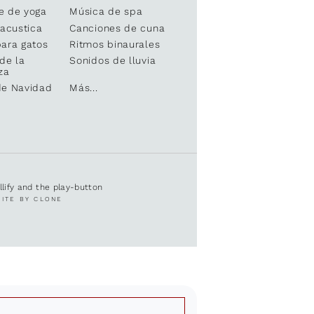
e de yoga
Música de spa
 acustica
Canciones de cuna
ara gatos
Ritmos binaurales
de la
Sonidos de lluvia
za
de Navidad
Más...
ullify and the play-button
SITE BY CLONE