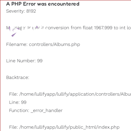
A PHP Error was encountered
Severity: 8192
Playlists
Message: Implicit conversion from float 1967.999 to int l
Otros us
Filename: controllers/Albums.php
Line Number: 99
Backtrace:
File: /home/lullifyapp/lullify/application/controllers/Al
Line: 99
Function: _error_handler
File: /home/lullifyapp/lullify/public_html/index.php