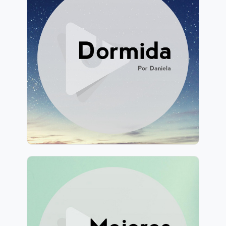
Dormida: Por Daniela
Información
Jugar
1,707 seguidores
Mejores Sonidos ASMR