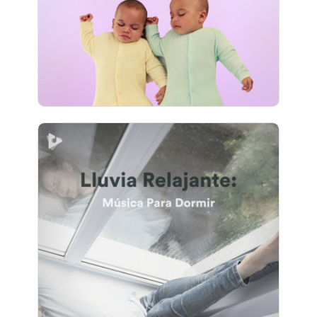
Jugar
1,271 seguidores
Lluvia Relajante: Música Para
Dormir
Información
Jugar
356 seguidores