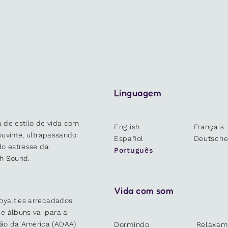
Linguagem
 de estilo de vida com
English
Français
 ouvinte, ultrapassando
Español
Deutsch
 do estresse da
Português
h Sound.
Vida com som
oyalties arrecadados
e álbuns vai para a
ão da América (ADAA).
Dormindo
Relaxam