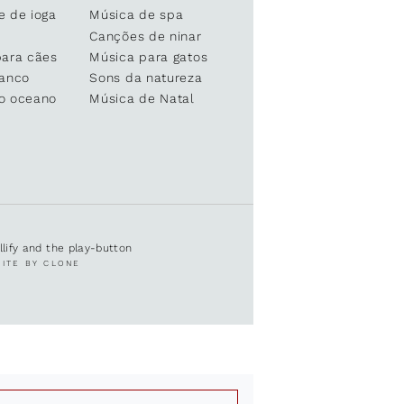
e de ioga
Música de spa
Canções de ninar
para cães
Música para gatos
ranco
Sons da natureza
o oceano
Música de Natal
ullify and the play-button
SITE BY CLONE