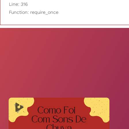
Line: 316
Function: require_once