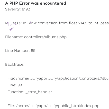
A PHP Error was encountered
Severity: 8192
Playlists
Message: Implicit conversion from float 214.5 to int loses
Outros u
Filename: controllers/Albums.php
Line Number: 99
Backtrace:
File: /home/lullifyapp/lullify/application/controllers/Al
Line: 99
Function: _error_handler
File: /home/lullifyapp/lullify/public_html/index.php