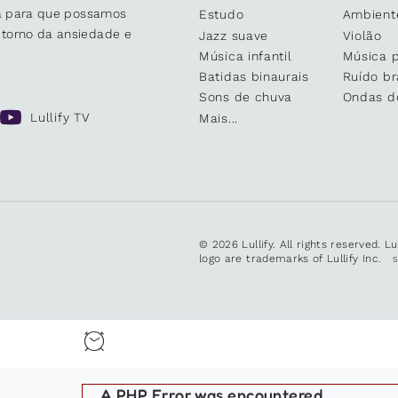
sa para que possamos
Estudo
Ambient
 torno da ansiedade e
Jazz suave
Violão
Música infantil
Música 
Batidas binaurais
Ruído b
Sons de chuva
Ondas d
Lullify TV
Mais...
© 2026 Lullify. All rights reserved. L
logo are trademarks of Lullify Inc.
A PHP Error was encountered