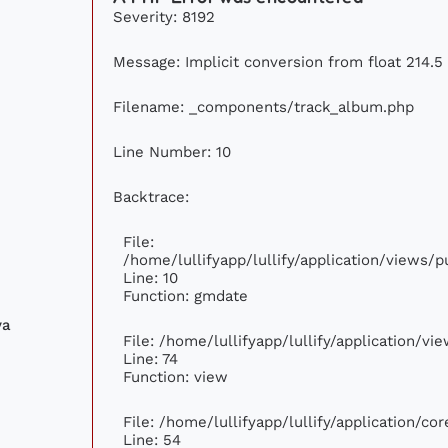
Severity: 8192
Message: Implicit conversion from float 214.5 
Filename: _components/track_album.php
Line Number: 10
Backtrace:
File:
/home/lullifyapp/lullify/application/views
Line: 10
Function: gmdate
va
File: /home/lullifyapp/lullify/application/v
Line: 74
Function: view
File: /home/lullifyapp/lullify/application/c
Line: 54