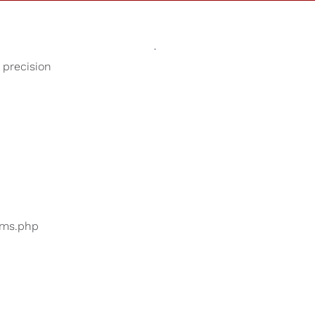
Sons
Loja
Nossa Causa
 precision
Hora da soneca
suários estão pesquisando
...
bums.php