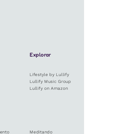
Explorar
Lifestyle by Lullify
e
Lullify Music Group
Lullify on Amazon
ento
Meditando