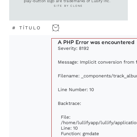
play-button logo are trademarks of Lullify Inc.
SITE BY CLONE
#
TÍTULO
A PHP Error was encountered
Severity: 8192
Message: Implicit conversion from f
Filename: _components/track_alb
Line Number: 10
Backtrace:
File:
/home/lullifyapp/lullify/applica
Line: 10
Function: gmdate