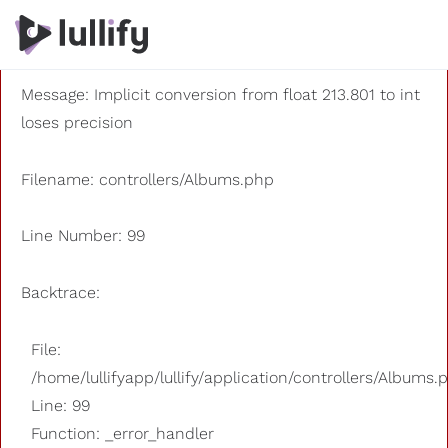
A PHP Error was encountered
Severity: 8192
Message: Implicit conversion from float 213.801 to int
loses precision
Filename: controllers/Albums.php
Line Number: 99
Backtrace:
File:
/home/lullifyapp/lullify/application/controllers/Albums.
Line: 99
Function: _error_handler