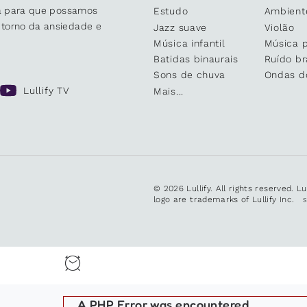
sa para que possamos
Estudo
Ambient
 torno da ansiedade e
Jazz suave
Violão
Música infantil
Música 
Batidas binaurais
Ruído b
Sons de chuva
Ondas d
Lullify TV
Mais...
© 2026 Lullify. All rights reserved. L
logo are trademarks of Lullify Inc.
A PHP Error was encountered