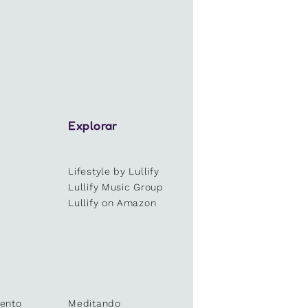
Explorar
Lifestyle by Lullify
e
Lullify Music Group
Lullify on Amazon
ento
Meditando