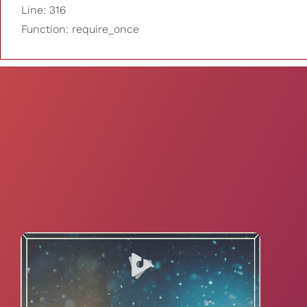
Line: 316
Function: require_once