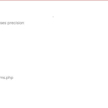
Sons
Loja
Nossa Causa
oses precision
Hora da soneca
suários estão pesquisando
...
bums.php