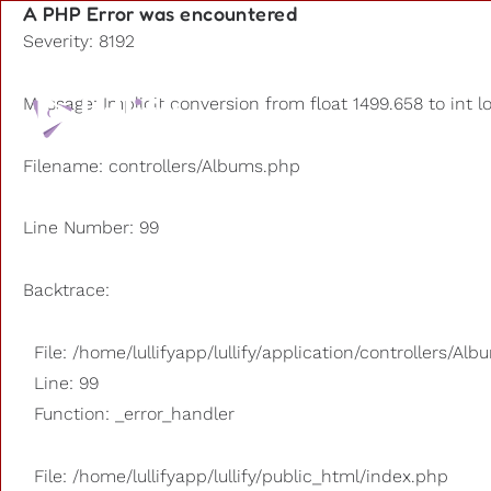
A PHP Error was encountered
Severity: 8192
Playlists
Message: Implicit conversion from float 1499.658 to int l
Outros u
Filename: controllers/Albums.php
Line Number: 99
Backtrace:
File: /home/lullifyapp/lullify/application/controllers/Al
Line: 99
Function: _error_handler
File: /home/lullifyapp/lullify/public_html/index.php