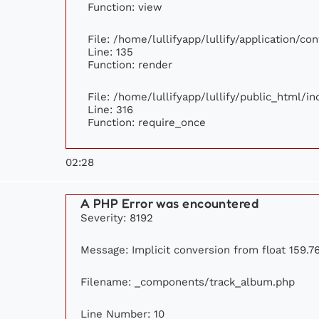
Function: view
File: /home/lullifyapp/lullify/application/c
Line: 135
Function: render
File: /home/lullifyapp/lullify/public_html/i
Line: 316
Function: require_once
02:28
A PHP Error was encountered
Severity: 8192
Message: Implicit conversion from float 159.76
Filename: _components/track_album.php
Line Number: 10