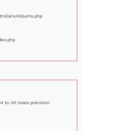
ontrollers/Albums.php
ndex.php
4 to int loses precision