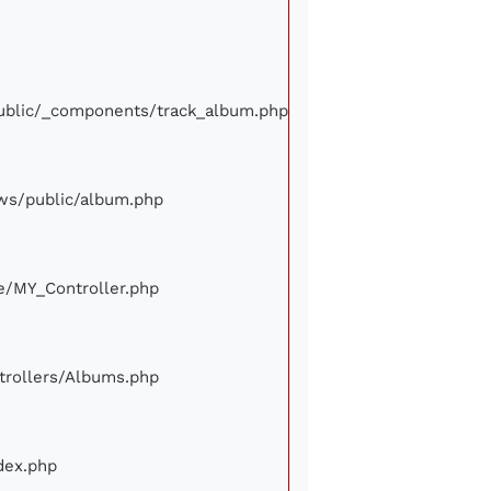
/public/_components/track_album.php
iews/public/album.php
ore/MY_Controller.php
ontrollers/Albums.php
ndex.php