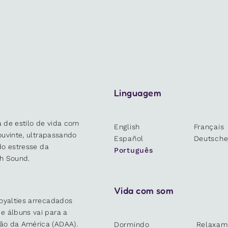
Linguagem
 de estilo de vida com
English
Français
 ouvinte, ultrapassando
Español
Deutsch
 do estresse da
Português
h Sound.
Vida com som
oyalties arrecadados
e álbuns vai para a
ão da América (ADAA).
Dormindo
Relaxam