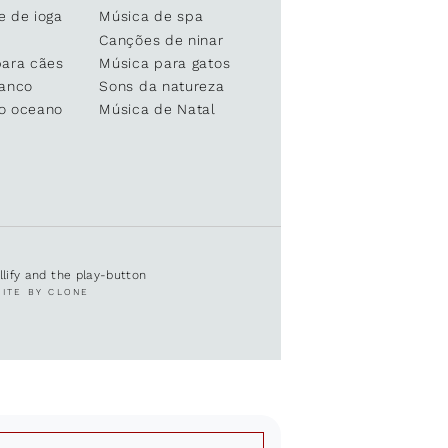
e de ioga
Música de spa
Canções de ninar
para cães
Música para gatos
ranco
Sons da natureza
o oceano
Música de Natal
ullify and the play-button
SITE BY CLONE