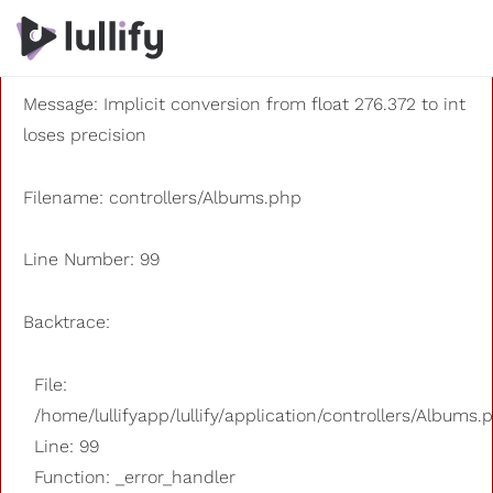
A PHP Error was encountered
Severity: 8192
Message: Implicit conversion from float 276.372 to int
loses precision
Filename: controllers/Albums.php
Line Number: 99
Backtrace:
File:
/home/lullifyapp/lullify/application/controllers/Albums.
Line: 99
Function: _error_handler