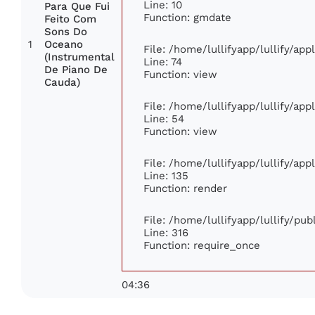
Line: 10
Para Que Fui
Function: gmdate
Feito Com
Sons Do
1
Oceano
File: /home/lullifyapp/lullify/ap
(Instrumental
Line: 74
De Piano De
Function: view
Cauda)
File: /home/lullifyapp/lullify/ap
Line: 54
Function: view
File: /home/lullifyapp/lullify/ap
Line: 135
Function: render
File: /home/lullifyapp/lullify/pu
Line: 316
Function: require_once
04:36