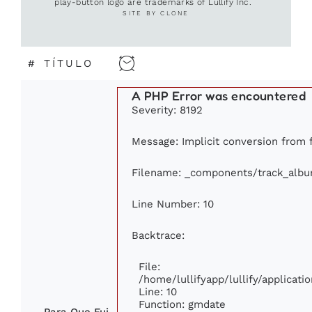
play-button logo are trademarks of Lullify Inc.
SITE BY CLONE
#
TÍTULO
A PHP Error was encountered
Severity: 8192
Message: Implicit conversion from f
Filename: _components/track_alb
Line Number: 10
Backtrace:
File:
/home/lullifyapp/lullify/applica
Line: 10
Function: gmdate
Para Que Fui