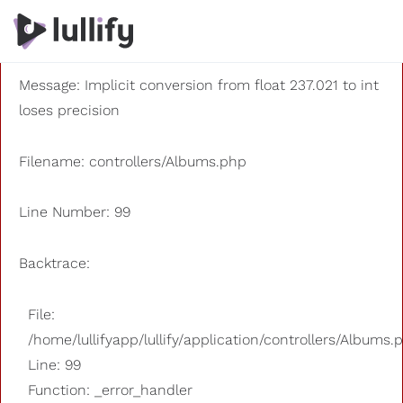
A PHP Error was encountered
Severity: 8192
Message: Implicit conversion from float 237.021 to int
loses precision
Filename: controllers/Albums.php
Line Number: 99
Backtrace:
File:
/home/lullifyapp/lullify/application/controllers/Albums.
Line: 99
Function: _error_handler