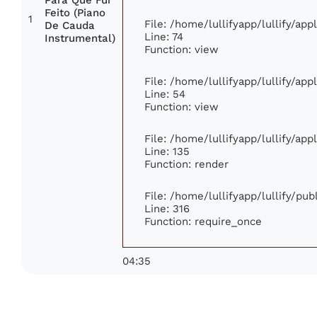
Feito (Piano
1
File: /home/lullifyapp/lullify/ap
De Cauda
Line: 74
Instrumental)
Function: view
File: /home/lullifyapp/lullify/ap
Line: 54
Function: view
File: /home/lullifyapp/lullify/ap
Line: 135
Function: render
File: /home/lullifyapp/lullify/pu
Line: 316
Function: require_once
04:35