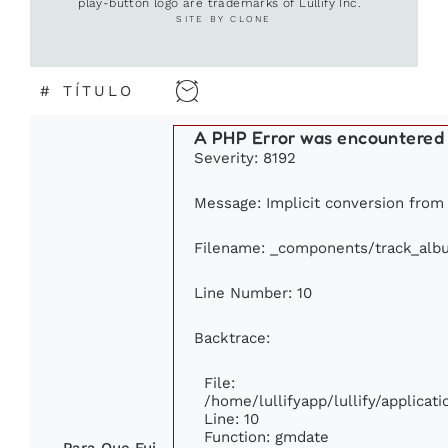
play-button logo are trademarks of Lullify Inc.
SITE BY CLONE
#
TÍTULO
A PHP Error was encountered
Severity: 8192
Message: Implicit conversion from 
Filename: _components/track_alb
Line Number: 10
Backtrace:
File:
/home/lullifyapp/lullify/applic
Line: 10
Function: gmdate
Para Que Fui