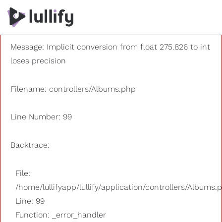
A PHP Error was encountered
Severity: 8192
Message: Implicit conversion from float 275.826 to int
loses precision
Filename: controllers/Albums.php
Line Number: 99
Backtrace:
File:
/home/lullifyapp/lullify/application/controllers/Albums.
Line: 99
Function: _error_handler