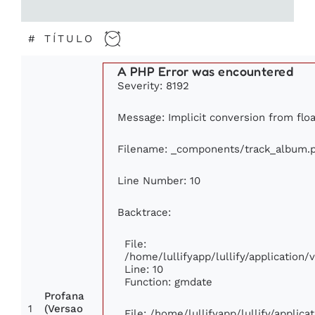
#
TÍTULO
A PHP Error was encountered
Severity: 8192
Message: Implicit conversion from float
Filename: _components/track_album.
Line Number: 10
Backtrace:
File:
/home/lullifyapp/lullify/applicatio
Line: 10
Function: gmdate
Profana
1
(Versao
File: /home/lullifyapp/lullify/applic