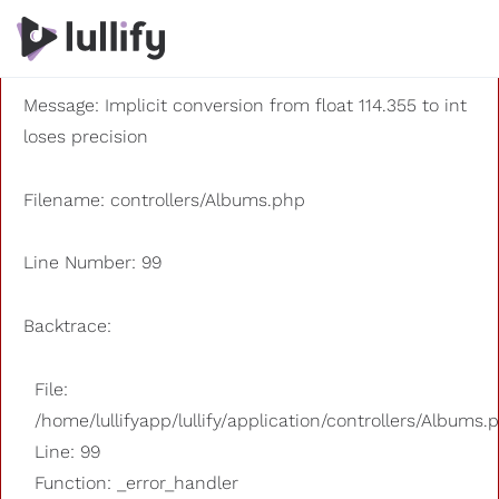
A PHP Error was encountered
Severity: 8192
Message: Implicit conversion from float 114.355 to int
loses precision
Filename: controllers/Albums.php
Line Number: 99
Backtrace:
File:
/home/lullifyapp/lullify/application/controllers/Albums.
Line: 99
Function: _error_handler