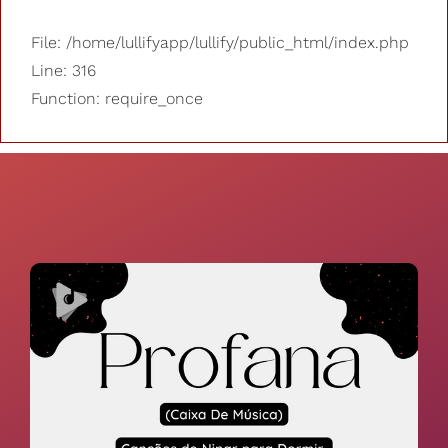
File: /home/lullifyapp/lullify/public_html/index.php
Line: 316
Function: require_once