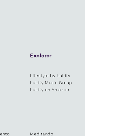
Explorar
Lifestyle by Lullify
e
Lullify Music Group
Lullify on Amazon
ento
Meditando