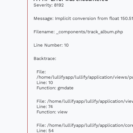
Severity: 8192
Message: Implicit conversion from float 150.51
Filename: _components/track_album.php
Line Number: 10
Backtrace:
File:
/home/lullifyapp/lullify/application/views
Line: 10
Function: gmdate
File: /home/lullifyapp/lullify/application/v
Line: 74
Function: view
File: /home/lullifyapp/lullify/application/c
Line: 54