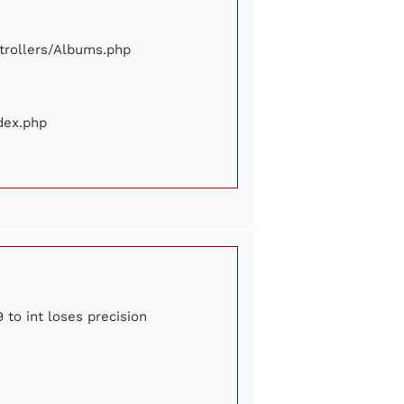
ontrollers/Albums.php
ndex.php
 to int loses precision