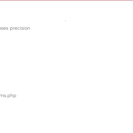
Sons
Loja
Nossa Causa
oses precision
Batidas binaurais
suários estão pesquisando
...
bums.php