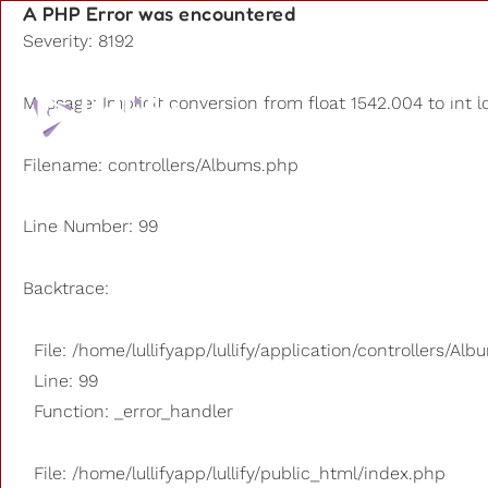
A PHP Error was encountered
Severity: 8192
Playlists
Message: Implicit conversion from float 1542.004 to int l
Outros u
Filename: controllers/Albums.php
Line Number: 99
Backtrace:
File: /home/lullifyapp/lullify/application/controllers/Al
Line: 99
Function: _error_handler
File: /home/lullifyapp/lullify/public_html/index.php