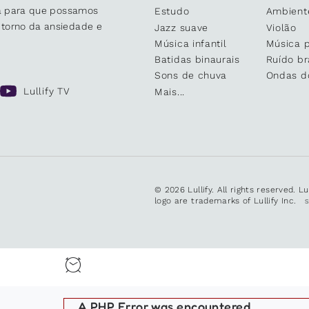
sa para que possamos
Estudo
Ambient
 torno da ansiedade e
Jazz suave
Violão
Música infantil
Música 
Batidas binaurais
Ruído b
Sons de chuva
Ondas d
Lullify TV
Mais...
© 2026 Lullify. All rights reserved. L
logo are trademarks of Lullify Inc.
A PHP Error was encountered