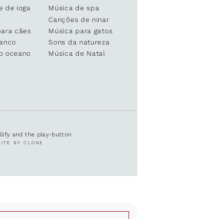
e de ioga
Música de spa
Canções de ninar
para cães
Música para gatos
ranco
Sons da natureza
o oceano
Música de Natal
ullify and the play-button
SITE BY CLONE