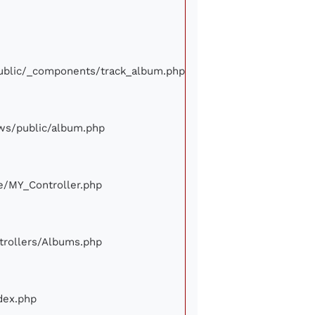
/public/_components/track_album.php
iews/public/album.php
ore/MY_Controller.php
ontrollers/Albums.php
ndex.php