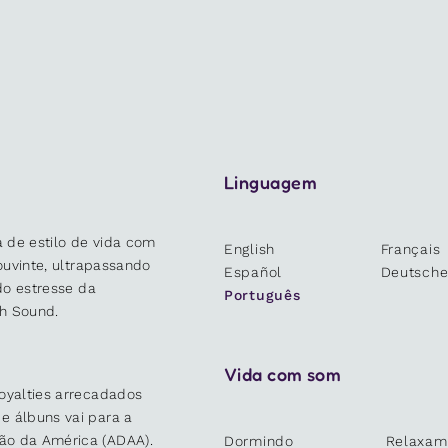
Linguagem
 de estilo de vida com
English
Français
 ouvinte, ultrapassando
Español
Deutsch
 do estresse da
Português
h Sound.
Vida com som
oyalties arrecadados
e álbuns vai para a
ão da América (ADAA).
Dormindo
Relaxam