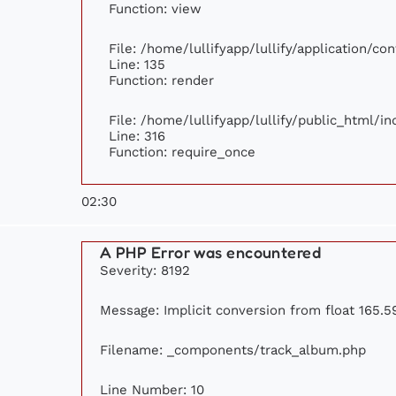
Function: view
File: /home/lullifyapp/lullify/application/c
Line: 135
Function: render
File: /home/lullifyapp/lullify/public_html/i
Line: 316
Function: require_once
02:30
A PHP Error was encountered
Severity: 8192
Message: Implicit conversion from float 165.59
Filename: _components/track_album.php
Line Number: 10