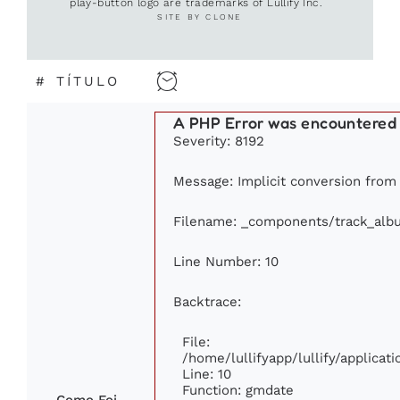
play-button logo are trademarks of Lullify Inc.
SITE BY CLONE
#
TÍTULO
A PHP Error was encountered
Severity: 8192
Message: Implicit conversion from f
Filename: _components/track_alb
Line Number: 10
Backtrace:
File:
/home/lullifyapp/lullify/applic
Line: 10
Function: gmdate
Como Foi