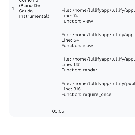
(Piano De
1
File: /home/lullifyapp/lullify/ap
Cauda
Line: 74
Instrumental)
Function: view
File: /home/lullifyapp/lullify/ap
Line: 54
Function: view
File: /home/lullifyapp/lullify/ap
Line: 135
Function: render
File: /home/lullifyapp/lullify/pu
Line: 316
Function: require_once
03:05