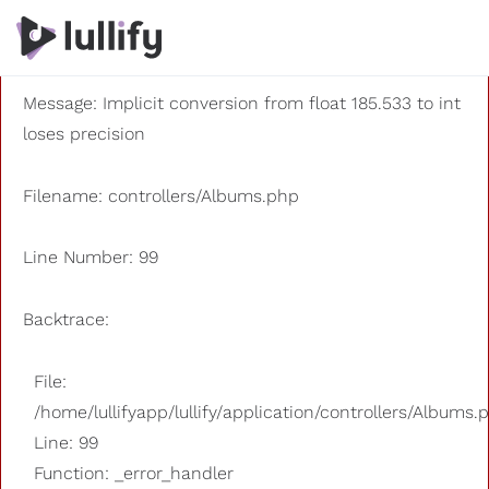
A PHP Error was encountered
Severity: 8192
Message: Implicit conversion from float 185.533 to int
loses precision
Filename: controllers/Albums.php
Line Number: 99
Backtrace:
File:
/home/lullifyapp/lullify/application/controllers/Albums.
Line: 99
Function: _error_handler