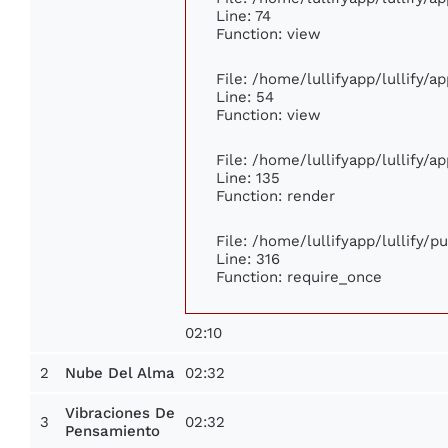
Line: 74
Function: view
File: /home/lullifyapp/lullify/a
Line: 54
Function: view
File: /home/lullifyapp/lullify/a
Line: 135
Function: render
File: /home/lullifyapp/lullify/p
Line: 316
Function: require_once
02:10
2
02:32
Nube Del Alma
Vibraciones De
3
02:32
Pensamiento