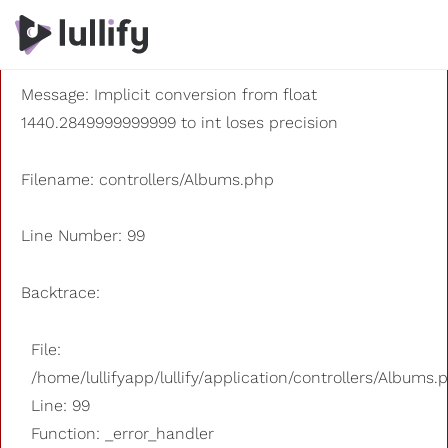
A PHP Error was encountered
Severity: 8192
Message: Implicit conversion from float
1440.2849999999999 to int loses precision
Filename: controllers/Albums.php
Line Number: 99
Backtrace:
File:
/home/lullifyapp/lullify/application/controllers/Albums.
Line: 99
Function: _error_handler