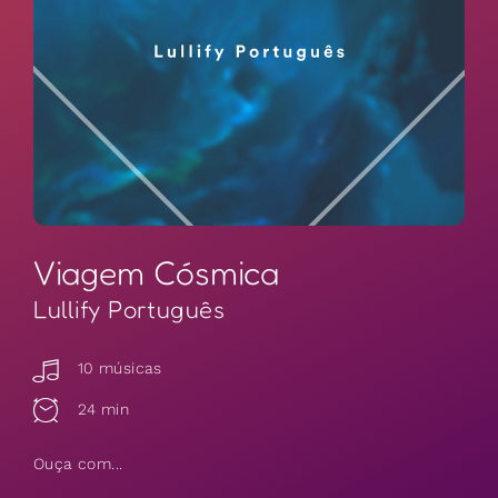
Viagem Cósmica
Lullify Português
10 músicas
24 min
Ouça com...