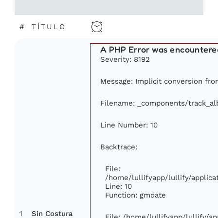
#
TÍTULO
A PHP Error was encountere
Severity: 8192
Message: Implicit conversion from
Filename: _components/track_a
Line Number: 10
Backtrace:
File:
/home/lullifyapp/lullify/appli
Line: 10
Function: gmdate
1
Sin Costura
File: /home/lullifyapp/lullify/