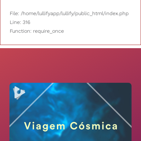
File: /home/lullifyapp/lullify/public_html/index.php
Line: 316
Function: require_once