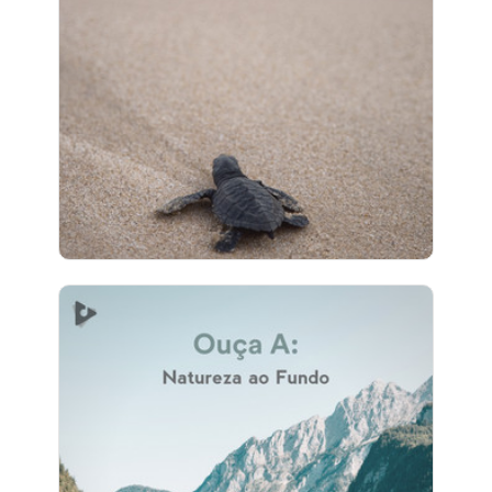
Info
Jogar
13 seguidores
Ouça A: Natureza ao Fundo
Info
Jogar