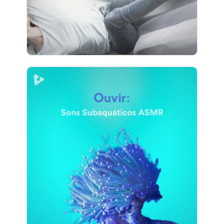
3 seguidores
Ouvir: Sons Subaquáticos
ASMR
Info
Jogar
3 seguidores