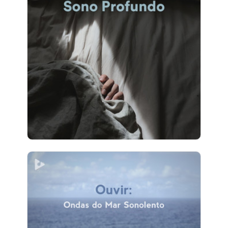
Sono Profundo
Info
Jogar
4 seguidores
Ouvir: Ondas do Mar
Sonolento
Info