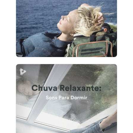
Jogar
4 seguidores
Chuva Relaxante: Sons Para
Dormir
Info
Jogar