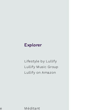
Explorer
Lifestyle by Lullify
e
Lullify Music Group
Lullify on Amazon
te
Méditant