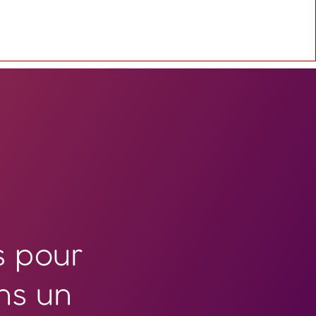
s pour
ns un