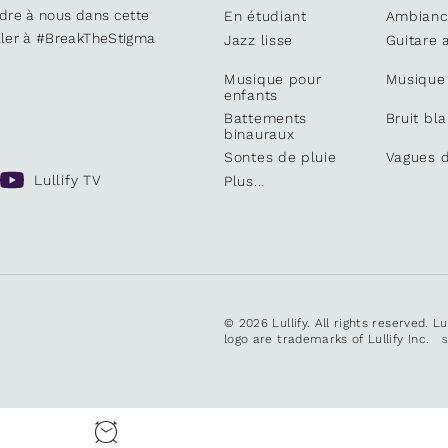
ndre à nous dans cette
En étudiant
Ambianc
iller à #BreakTheStigma
Jazz lisse
Guitare 
Musique pour
Musique
enfants
Battements
Bruit bl
binauraux
Sontes de pluie
Vagues d
Lullify TV
Plus...
© 2026 Lullify. All rights reserved. L
logo are trademarks of Lullify Inc.