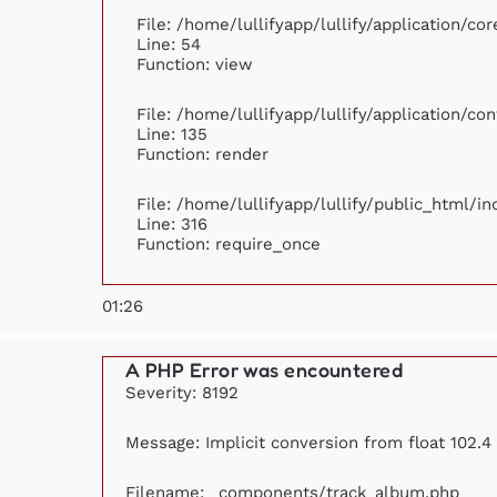
File: /home/lullifyapp/lullify/application/c
Line: 54
Function: view
File: /home/lullifyapp/lullify/application/c
Line: 135
Function: render
File: /home/lullifyapp/lullify/public_html/i
Line: 316
Function: require_once
01:26
A PHP Error was encountered
Severity: 8192
Message: Implicit conversion from float 102.4 
Filename: _components/track_album.php