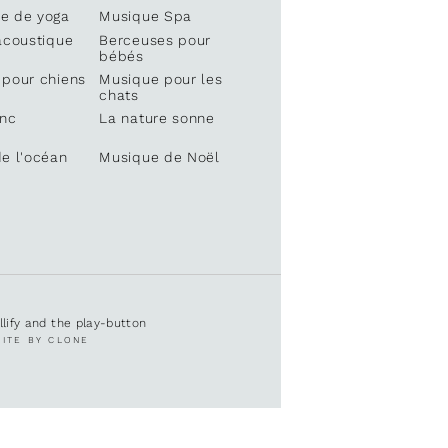
e de yoga
Musique Spa
acoustique
Berceuses pour
bébés
 pour chiens
Musique pour les
chats
anc
La nature sonne
e l'océan
Musique de Noël
ullify and the play-button
SITE BY CLONE