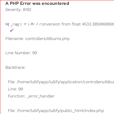
A PHP Error was encountered
Severity: 8192
Playlists
Message: Implicit conversion from float 4533.3859999999
D'autres
Filename: controllers/Albums.php
Line Number: 99
Backtrace:
File: /home/lullifyapp/lullify/application/controllers/Al
Line: 99
Function: _error_handler
File: /home/lullifyapp/lullify/public_html/index.php