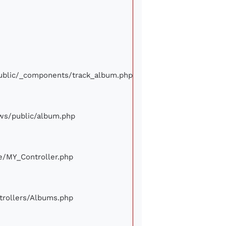
/public/_components/track_album.php
iews/public/album.php
ore/MY_Controller.php
ontrollers/Albums.php