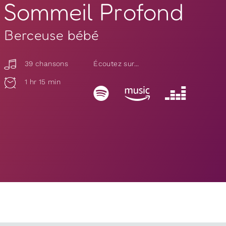
Sommeil Profond
Berceuse bébé
39 chansons
Écoutez sur...
1 hr 15 min