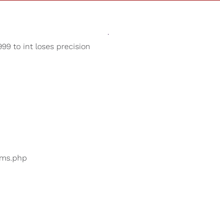
Des Sons
Magasin
Notre Cause
99 to int loses precision
Sons de plage
 utilisateurs recherchent
...
bums.php