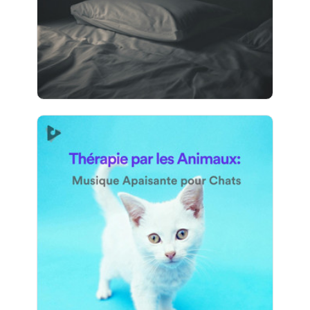
1,817 suiveurs
Thérapie par les Animaux:
Musique Apaisante pour
Chats
Info
Jouer
796 suiveurs