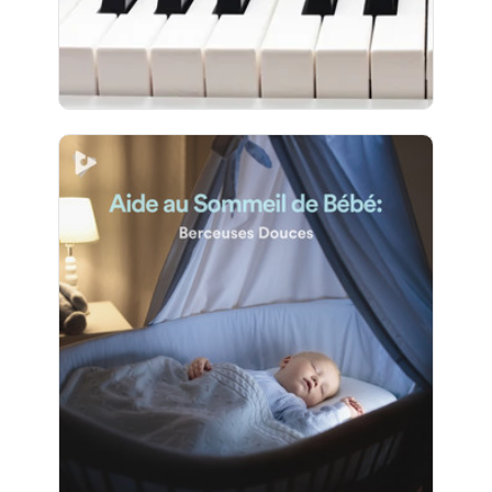
115 suiveurs
Aide au Sommeil de Bébé:
Berceuses Douces
Info
Jouer
82 suiveurs