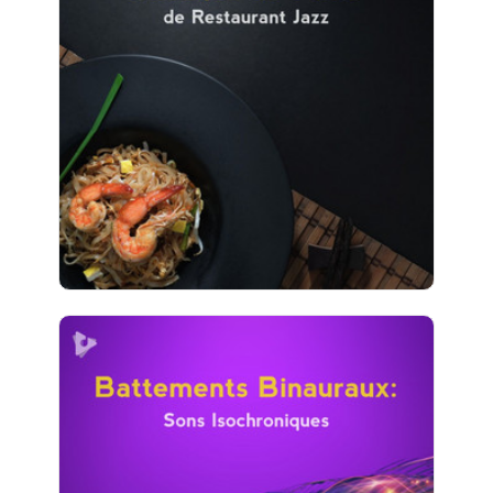
Restaurant Jazz
Info
Jouer
268 suiveurs
Battements Binauraux: Sons
Isochroniques
Info