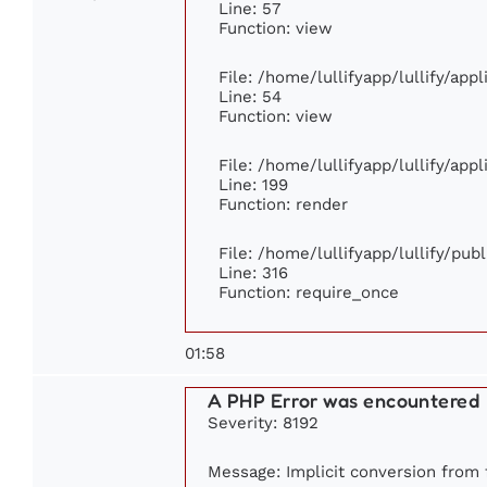
Line: 57
Function: view
File: /home/lullifyapp/lullify/app
Line: 54
Function: view
File: /home/lullifyapp/lullify/app
Line: 199
Function: render
File: /home/lullifyapp/lullify/pub
Line: 316
Function: require_once
01:58
A PHP Error was encountered
Severity: 8192
Message: Implicit conversion from f