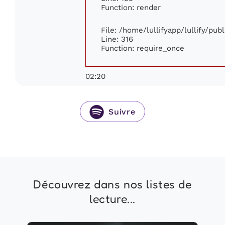
Function: render
File: /home/lullifyapp/lullify/pub
Line: 316
Function: require_once
02:20
Suivre
Découvrez dans nos listes de
lecture...