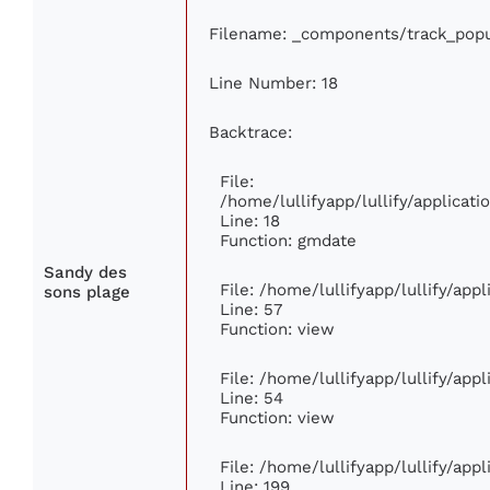
Filename: _components/track_popu
Line Number: 18
Backtrace:
File:
/home/lullifyapp/lullify/applica
Line: 18
Function: gmdate
Sandy des
File: /home/lullifyapp/lullify/ap
sons plage
Line: 57
Function: view
File: /home/lullifyapp/lullify/app
Line: 54
Function: view
File: /home/lullifyapp/lullify/app
Line: 199