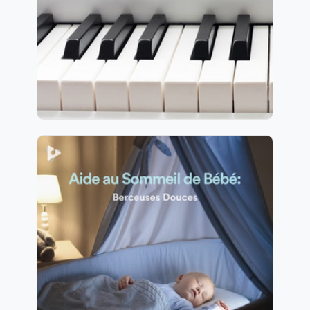
Jouer
115 suiveurs
Aide au Sommeil de Bébé:
Berceuses Douces
Info
Jouer