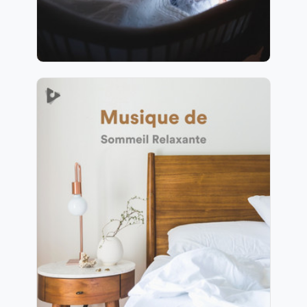
82 suiveurs
Musique de Sommeil
Relaxante
Info
Jouer
48 suiveurs