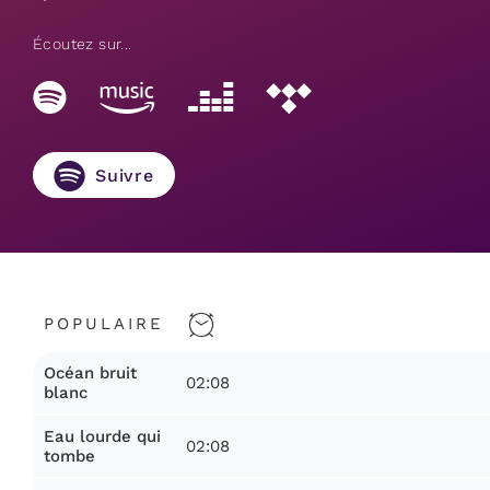
Écoutez sur...
Suivre
POPULAIRE
Océan bruit
02:08
blanc
Eau lourde qui
02:08
tombe