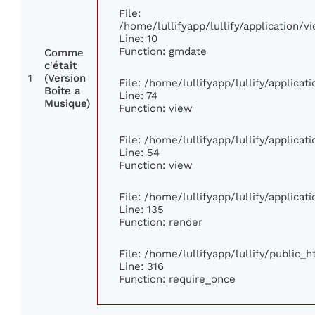
File:
/home/lullifyapp/lullify/application
Line: 10
Function: gmdate
Comme
c'était
1
(Version
File: /home/lullifyapp/lullify/applica
Boite a
Line: 74
Musique)
Function: view
File: /home/lullifyapp/lullify/applica
Line: 54
Function: view
File: /home/lullifyapp/lullify/applica
Line: 135
Function: render
File: /home/lullifyapp/lullify/public_
Line: 316
Function: require_once