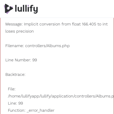
A PHP Error was encountered
Severity: 8192
Message: Implicit conversion from float 166.405 to int
loses precision
Filename: controllers/Albums.php
Line Number: 99
Backtrace:
File:
/home/lullifyapp/lullify/application/controllers/Albums.
Line: 99
Function: _error_handler