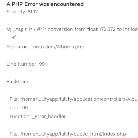
A PHP Error was encountered
Severity: 8192
Playlists
Message: Implicit conversion from float 172.372 to int lo
D'autres
Filename: controllers/Albums.php
Line Number: 99
Backtrace:
File: /home/lullifyapp/lullify/application/controllers/Al
Line: 99
Function: _error_handler
File: /home/lullifyapp/lullify/public_html/index.php