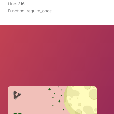
Line: 316
Function: require_once