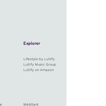
Explorer
Lifestyle by Lullify
e
Lullify Music Group
Lullify on Amazon
te
Méditant