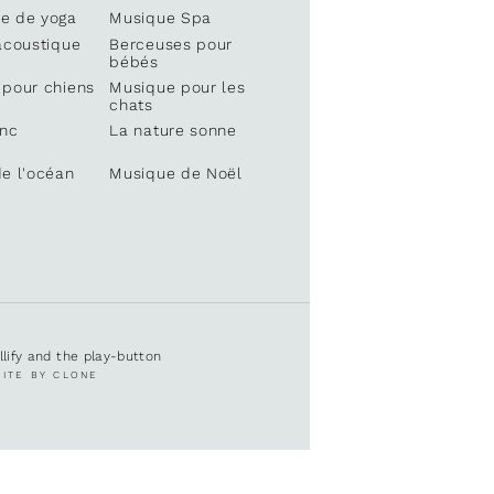
e de yoga
Musique Spa
acoustique
Berceuses pour
bébés
 pour chiens
Musique pour les
chats
anc
La nature sonne
e l'océan
Musique de Noël
ullify and the play-button
SITE BY CLONE