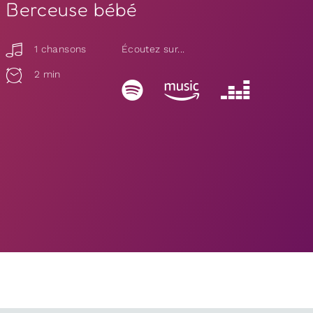
Berceuse bébé
1 chansons
Écoutez sur...
2 min