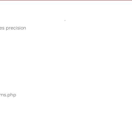
Des Sons
Magasin
Notre Cause
ses precision
Sommeil profond
 utilisateurs recherchent
...
bums.php