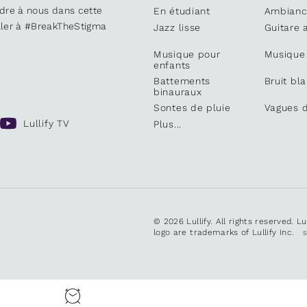
ndre à nous dans cette
En étudiant
Ambianc
iller à #BreakTheStigma
Jazz lisse
Guitare 
Musique pour
Musique
enfants
Battements
Bruit bl
binauraux
Sontes de pluie
Vagues d
Lullify TV
Plus...
© 2026 Lullify. All rights reserved. L
logo are trademarks of Lullify Inc.