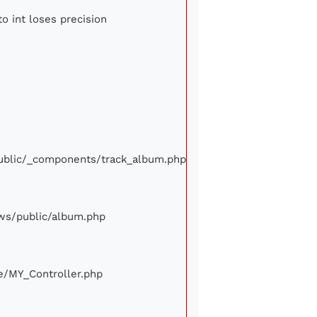
to int loses precision
/public/_components/track_album.php
iews/public/album.php
ore/MY_Controller.php