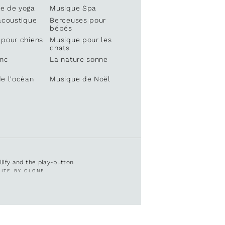
e de yoga
Musique Spa
acoustique
Berceuses pour
bébés
 pour chiens
Musique pour les
chats
anc
La nature sonne
e l'océan
Musique de Noël
ullify and the play-button
SITE BY CLONE