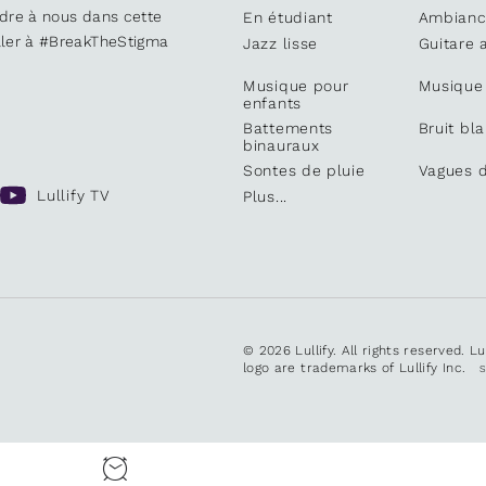
ndre à nous dans cette
En étudiant
Ambianc
iller à #BreakTheStigma
Jazz lisse
Guitare 
Musique pour
Musique
enfants
Battements
Bruit bl
binauraux
Sontes de pluie
Vagues d
Lullify TV
Plus...
© 2026 Lullify. All rights reserved. L
logo are trademarks of Lullify Inc.