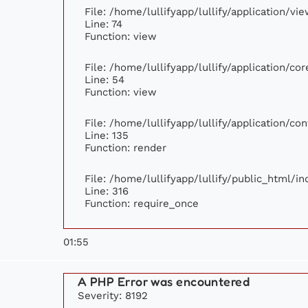
File: /home/lullifyapp/lullify/application/v
Line: 74
Function: view
File: /home/lullifyapp/lullify/application/c
Line: 54
Function: view
File: /home/lullifyapp/lullify/application/c
Line: 135
Function: render
File: /home/lullifyapp/lullify/public_html/i
Line: 316
Function: require_once
01:55
A PHP Error was encountered
Severity: 8192