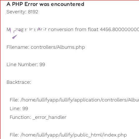
A PHP Error was encountered
Severity: 8192
Playlists
Message: Implicit conversion from float 4456.8000000000
D'autres
Filename: controllers/Albums.php
Line Number: 99
Backtrace:
File: /home/lullifyapp/lullify/application/controllers/Al
Line: 99
Function: _error_handler
File: /home/lullifyapp/lullify/public_html/index.php