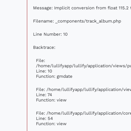
Message: Implicit conversion from float 115.2 
Filename: _components/track_album.php
Line Number: 10
Backtrace:
File:
/home/lullifyapp/lullify/application/views
Line: 10
Function: gmdate
File: /home/lullifyapp/lullify/application/v
Line: 74
Function: view
File: /home/lullifyapp/lullify/application/c
Line: 54
Function: view