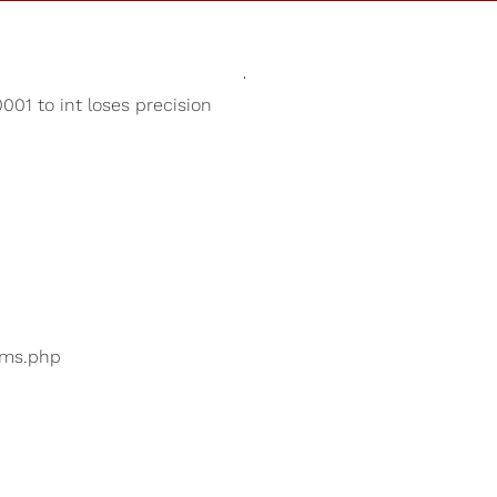
Des Sons
Magasin
Notre Cause
01 to int loses precision
Sons de l'océan
 utilisateurs recherchent
...
bums.php