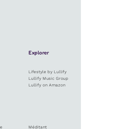
Explorer
Lifestyle by Lullify
e
Lullify Music Group
Lullify on Amazon
te
Méditant