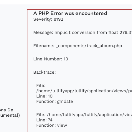
A PHP Error was encountered
Severity: 8192
Message: Implicit conversion from float 276.37
Filename: _components/track_album.php
Line Number: 10
Backtrace:
File:
/home/lullifyapp/lullify/application/views
Line: 10
Function: gmdate
ons De
File: /home/lullifyapp/lullify/application/v
rumental)
Line: 74
Function: view