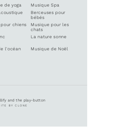
e de yoga
Musique Spa
acoustique
Berceuses pour
bébés
 pour chiens
Musique pour les
chats
anc
La nature sonne
e l'océan
Musique de Noël
ullify and the play-button
SITE BY CLONE