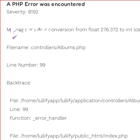
A PHP Error was encountered
Severity: 8192
Playlists
Message: Implicit conversion from float 276.372 to int lo
D'autres
Filename: controllers/Albums.php
Line Number: 99
Backtrace:
File: /home/lullifyapp/lullify/application/controllers/Al
Line: 99
Function: _error_handler
File: /home/lullifyapp/lullify/public_html/index.php