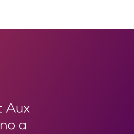
t Aux
ano a