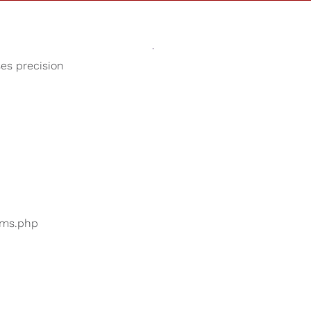
Des Sons
Magasin
Notre Cause
ses precision
Musique de yoga
 utilisateurs recherchent
...
bums.php