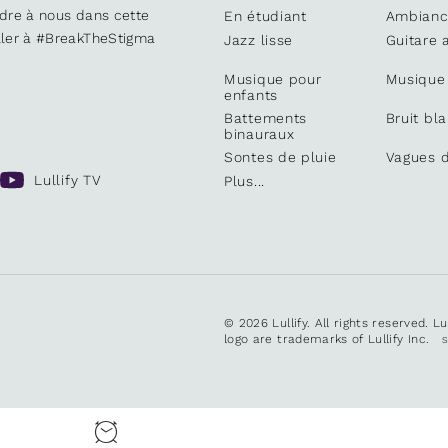
ndre à nous dans cette
En étudiant
Ambianc
iller à #BreakTheStigma
Jazz lisse
Guitare 
Musique pour
Musique
enfants
Battements
Bruit bl
binauraux
Sontes de pluie
Vagues d
Lullify TV
Plus...
© 2026 Lullify. All rights reserved. L
logo are trademarks of Lullify Inc.