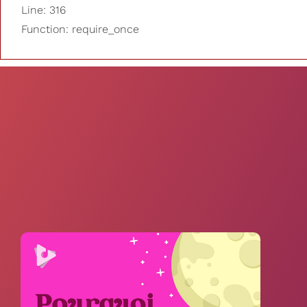
Line: 316
Function: require_once