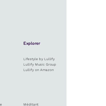
Explorer
Lifestyle by Lullify
e
Lullify Music Group
Lullify on Amazon
te
Méditant