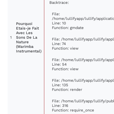
Backtrace:
File:
/home/lullifyapp/lullify/applic
Line: 10
Pourquoi
Function: gmdate
Etais-je Fait
Avec Les
1
Sons De La
File: /home/lullifyapp/lullify/ap
Nature
Line: 74
(Marimba
Function: view
Instrumental)
File: /home/lullifyapp/lullify/ap
Line: 54
Function: view
File: /home/lullifyapp/lullify/ap
Line: 135
Function: render
File: /home/lullifyapp/lullify/pu
Line: 316
Function: require_once