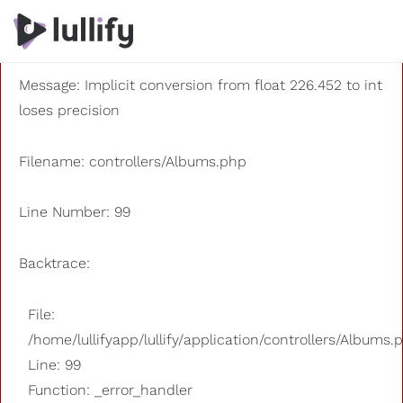
A PHP Error was encountered
Severity: 8192
Message: Implicit conversion from float 226.452 to int
loses precision
Filename: controllers/Albums.php
Line Number: 99
Backtrace:
File:
/home/lullifyapp/lullify/application/controllers/Albums.
Line: 99
Function: _error_handler