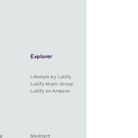
Explorer
Lifestyle by Lullify
e
Lullify Music Group
Lullify on Amazon
te
Méditant