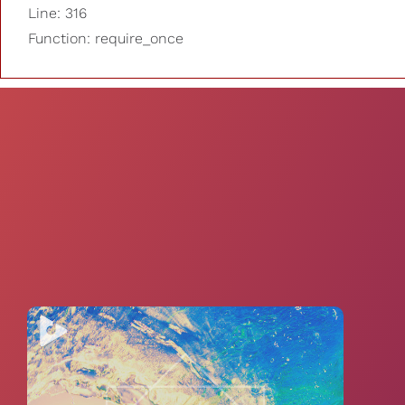
Line: 316
Function: require_once