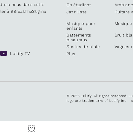
ndre à nous dans cette
En étudiant
Ambianc
iller à #BreakTheStigma
Jazz lisse
Guitare 
Musique pour
Musique
enfants
Battements
Bruit bl
binauraux
Sontes de pluie
Vagues d
Lullify TV
Plus...
© 2026 Lullify. All rights reserved. L
logo are trademarks of Lullify Inc.