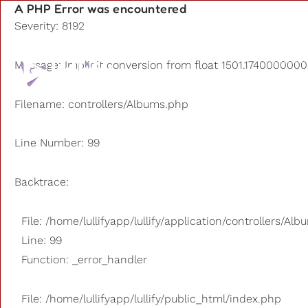
A PHP Error was encountered
Severity: 8192
Playlists
Message: Implicit conversion from float 1501.17400000000
D'autres
Filename: controllers/Albums.php
Line Number: 99
Backtrace:
File: /home/lullifyapp/lullify/application/controllers/Al
Line: 99
Function: _error_handler
File: /home/lullifyapp/lullify/public_html/index.php