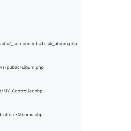
/public/_components/track_album.php
iews/public/album.php
ore/MY_Controller.php
ontrollers/Albums.php