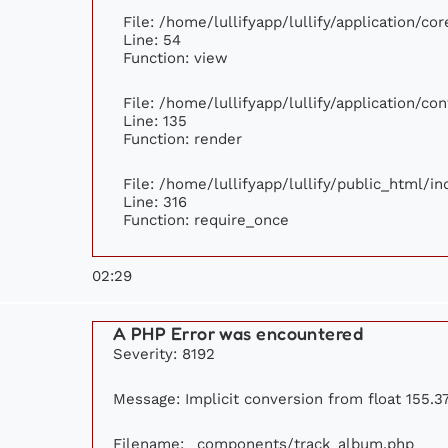
File: /home/lullifyapp/lullify/application/c
Line: 54
Function: view
File: /home/lullifyapp/lullify/application/c
Line: 135
Function: render
File: /home/lullifyapp/lullify/public_html/i
Line: 316
Function: require_once
02:29
A PHP Error was encountered
Severity: 8192
Message: Implicit conversion from float 155.37
Filename: _components/track_album.php