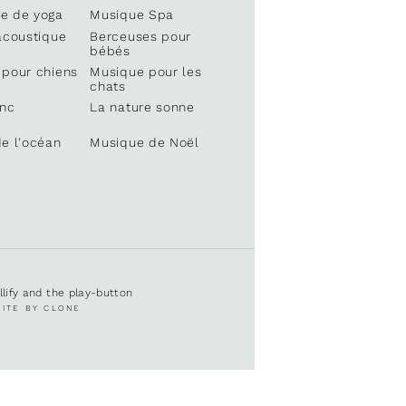
e de yoga
Musique Spa
acoustique
Berceuses pour
bébés
 pour chiens
Musique pour les
chats
anc
La nature sonne
e l'océan
Musique de Noël
ullify and the play-button
SITE BY CLONE