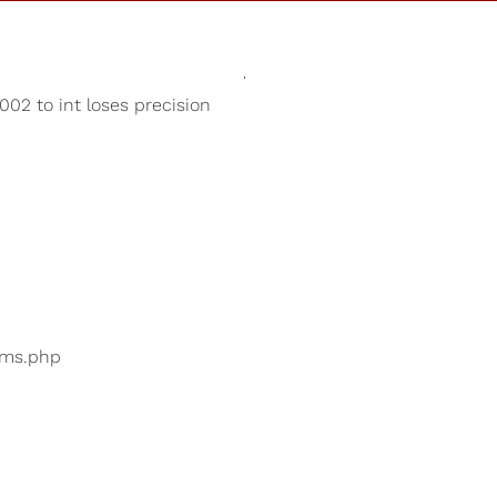
Des Sons
Magasin
Notre Cause
02 to int loses precision
Bols tibétains
 utilisateurs recherchent
...
bums.php