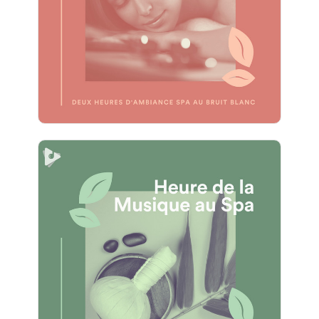
Info
Jouer
1 Heure de Soulagement du
Stress au Spa Léger
Info
Jouer